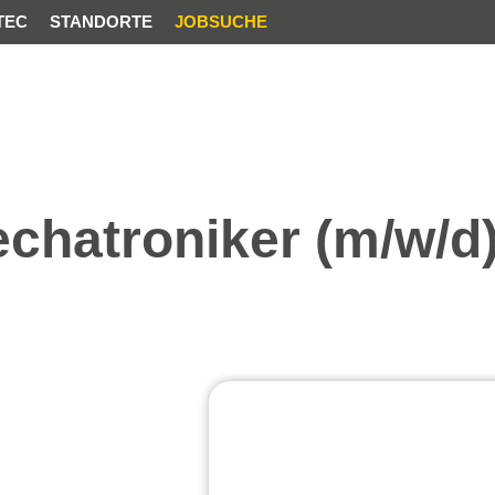
C
STANDORTE
JOBSUCHE
echatroniker (m/w/d)