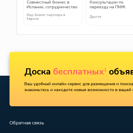
Совместный бизнес в
Консультации по
Испании, сотрудничество
переезду на ПМЖ.
на взаимовыгодных
Испания.
Ищу бизнес партнера в
условиях
Другое
Европе
Доска
бесплатных
объяв
1
Ваш удобный онлайн-сервис для размещения и поиска 
знакомьтесь и находите новые возможности в вашей с
Обратная связь