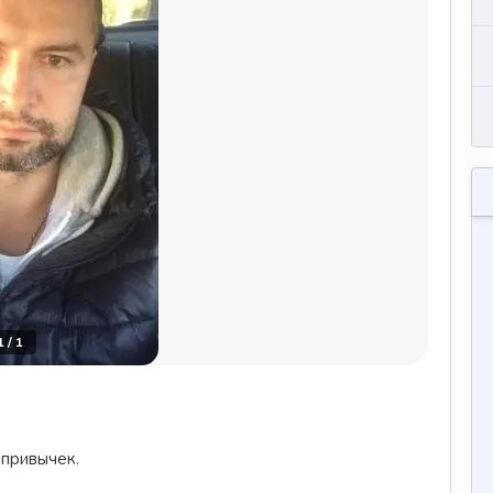
1
/
1
 привычек.