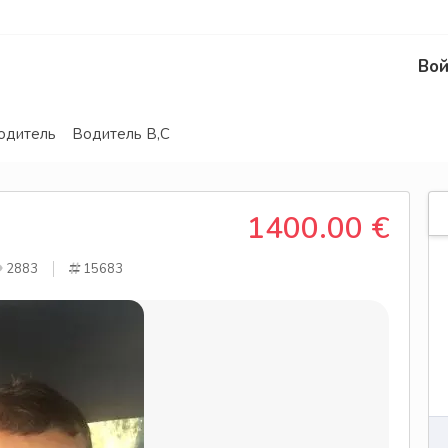
Вой
одитель
Водитель В,С
1400.00 €
2883
15683