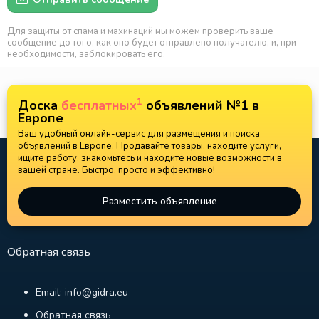
Для защиты от спама и махинаций мы можем проверить ваше
сообщение до того, как оно будет отправлено получателю, и, при
необходимости, заблокировать его.
1
Доска
бесплатных
объявлений №1 в
Европе
Ваш удобный онлайн-сервис для размещения и поиска
объявлений в Европе. Продавайте товары, находите услуги,
ищите работу, знакомьтесь и находите новые возможности в
вашей стране. Быстро, просто и эффективно!
Разместить объявление
Обратная связь
Email: info@gidra.eu
Обратная связь