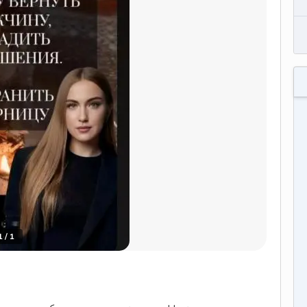
1
/
1