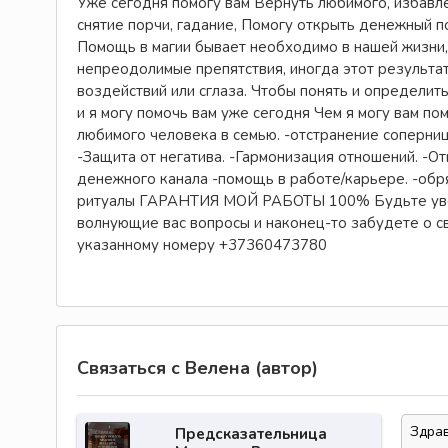
Уже сегодня помогу вам Вернуть любимого, избавл
снятие порчи, гадание, Помогу открыть денежн
Помощь в магии бывает необходимо в нашей жизни,
непреодолимые препятствия, иногда этот результа
воздействий или сглаза. Чтобы понять и определит
и я могу помочь вам уже сегодня Чем я могу вам п
любимого человека в семью. -отстранение соперницы
-Защита от негатива. -Гармонизация отношений. -От
денежного канала -помощь в работе/карьере. -обр
ритуалы ГАРАНТИЯ МОЙ РАБОТЫ 100% Будьте увер
волнующие вас вопросы и наконец-то забудете о с
указанному номеру +37360473780
Связаться с Велена (автор)
Предсказательница