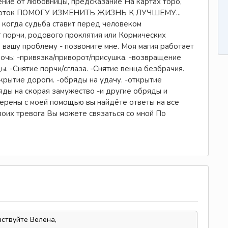
ение от любовницы, предсказание На картах торо,
ый поток ПОМОГУ ИЗМЕНИТЬ ЖИЗНЬ К ЛУЧШЕМУ...
 когда судьба ставит перед человеком
т порчи, родового проклятия или Кормических
ь вашу проблему - позвоните мне. Моя магия работает
омочь: -привязка/приворот/присушка. -возвращение
. -Снятие порчи/сглаза. -Снятие венца безбрачия.
крытие дороги. -обряды на удачу. -открытие
яды на скорая замужество -и другие обряды и
ены с моей помощью вы найдёте ответы на все
воих тревога Вы можете связаться со мной По