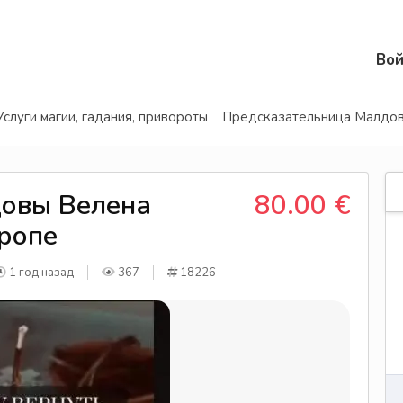
Вой
Услуги магии, гадания, привороты
Предсказательница Малдов
овы Велена
80.00 €
вропе
1 год назад
367
18226