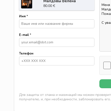
Малдовы Велена
Николаевна теперь и в
80.00 €
европе
Имя
*
E-mail
*
Телефон
Для защиты от спама и махинаций мы можем проверить
получателю, и, при необходимости, заблокировать его.