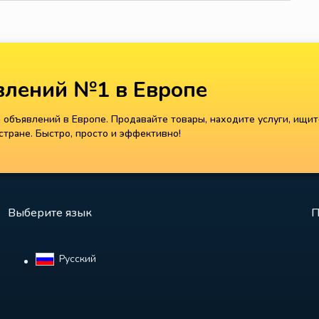
лений №1 в Европе
объявлений в Европе. Продавайте товары, находите услуги, ищит
тране. Быстро, просто и эффективно!
Выберите язык
П
Русский‎