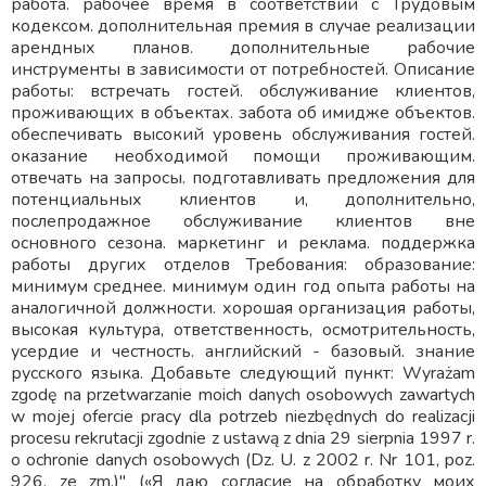
работа. рабочее время в соответствии с Трудовым
кодексом. дополнительная премия в случае реализации
арендных планов. дополнительные рабочие
инструменты в зависимости от потребностей. Описание
работы: встречать гостей. обслуживание клиентов,
проживающих в объектах. забота об имидже объектов.
обеспечивать высокий уровень обслуживания гостей.
оказание необходимой помощи проживающим.
отвечать на запросы. подготавливать предложения для
потенциальных клиентов и, дополнительно,
послепродажное обслуживание клиентов вне
основного сезона. маркетинг и реклама. поддержка
работы других отделов Требования: образование:
минимум среднее. минимум один год опыта работы на
аналогичной должности. хорошая организация работы,
высокая культура, ответственность, осмотрительность,
усердие и честность. английский - базовый. знание
русского языка. Добавьте следующий пункт: Wyrażam
zgodę na przetwarzanie moich danych osobowych zawartych
w mojej ofercie pracy dla potrzeb niezbędnych do realizacji
procesu rekrutacji zgodnie z ustawą z dnia 29 sierpnia 1997 r.
o ochronie danych osobowych (Dz. U. z 2002 r. Nr 101, poz.
926, ze zm.)" («Я даю согласие на обработку моих