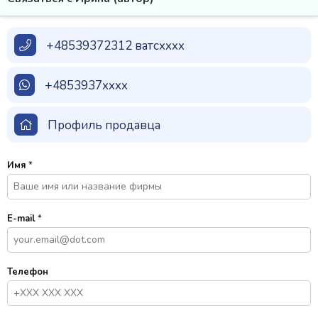
+48539372312 ватсxxxx
+4853937xxxx
Профиль продавца
Имя
*
E-mail
*
Телефон