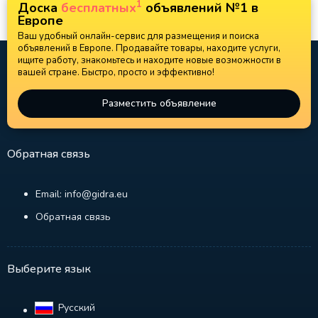
1
Доска
бесплатных
объявлений №1 в
Европе
Ваш удобный онлайн-сервис для размещения и поиска
объявлений в Европе. Продавайте товары, находите услуги,
ищите работу, знакомьтесь и находите новые возможности в
вашей стране. Быстро, просто и эффективно!
Разместить объявление
Обратная связь
Email: info@gidra.eu
Обратная связь
Выберите язык
Русский‎