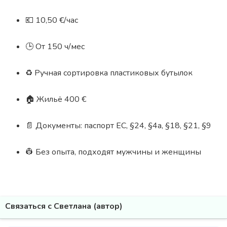
💶 10,50 €/час
🕒 От 150 ч/мес
♻️ Ручная сортировка пластиковых бутылок
🏠 Жильё 400 €
📄 Документы: паспорт ЕС, §24, §4a, §18, §21, §9
👷 Без опыта, подходят мужчины и женщины
Связаться с Светлана (автор)