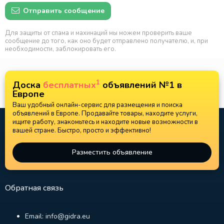
Отправить сообщение
Для защиты от спама и махинаций мы можем проверить ваше
сообщение до того, как оно будет отправлено получателю, и, при
необходимости, заблокировать его.
1
Доска
бесплатных
объявлений №1 в
Европе
Ваш удобный онлайн-сервис для размещения и поиска
объявлений в Европе. Продавайте товары, находите услуги,
ищите работу, знакомьтесь и находите новые возможности в
вашей стране. Быстро, просто и эффективно!
Разместить объявление
Обратная связь
Email: info@gidra.eu