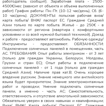
работодатель сообщит). Заработная плата - 2500-
4500€/мес (зависит от объекта и объема выполненных
работ) График работы: Пн.-Пт. (10-12 час/день), Сб. (6-
10 час/день). ДОКУМЕНТЫ: польская рабочая виза/
карта побыта/ ВНЖ/ паспорт ЕС. Граждане Средней
Азии только по карте побыта. Жильё - до 250€ - в
зависимости от региона (квартира с комфортными
условиями и со всей нужной бытовой техникой). Доезд
к работе - предоставляют автомобиль. Рабочую одежду/
Инструменты - предоставляют. ОБЯЗАННОСТИ:
Подключение солнечных панелей в помещениях, часть
АС. ТРЕБОВАНИЯ: Опыт работы электриком - от 3 лет
(только для граждан Украины, Белоруси, Молдовы,
Грузии и стран ЕС); Опыт работы в подключение
солнечных панелей - от 1 года (только для граждан
Средней Азии); Наличие прав кат.В; Очень хорошее
владение русским; Знание немецкого или английского
языка будет приоритетом; Знание электромонтажных
работ и проводки; Умение подключать солнечные
панели, а именно - часть АС; Самостоятельность,
ответственность и отсутствие алкогольной зависимости;
Обязательно уверен в своих навыках и квалификации;
Виза/ ВНЖ/ Карта побыта/ Паспорт ЕС. Граждане