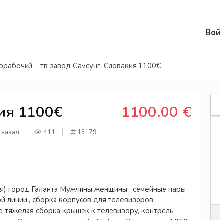
Вой
норабочий
тв завод Самсунг. Словакия 1100€
кия 1100€
1100.00 €
 назад
411
16179
) город Галанта Мужчины женщины , семейные пары
й линии , сборка корпусов для телевизоров,
е тяжелая сборка крышек к телевизору, контроль