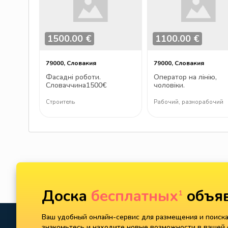
1500.00 €
1100.00 €
79000, Словакия
79000, Словакия
Фасадні роботи.
Оператор на лінію,
Словаччина1500€
чоловіки.
Словаччина1100€
Строитель
Рабочий, разнорабочий
Доска
бесплатных
объяв
1
Ваш удобный онлайн-сервис для размещения и поиска 
знакомьтесь и находите новые возможности в вашей с