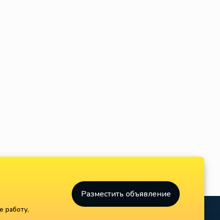
1100.00 €
1200.00 €
79000, Словакия
79000, Словакия
,
Фабрика GPV, Словаччина
Чоловіки в Словаччина
1100€
1200€
Рабочий, разнорабочий
Рабочий, разнорабочий
Разместить объявление
е работу,