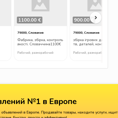
1100.00 €
900.00 €
79000, Словакия
79000, Словакия
Фабрика, збірка, контроль
збірка ігрових джойстиків
якості. Словаччина1100€
тв, деталей, контроль
якості
Рабочий, разнорабочий
Рабочий, разнорабочий
лений №1 в Европе
объявлений в Европе. Продавайте товары, находите услуги, ищит
тране. Быстро, просто и эффективно!