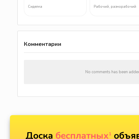
работник (м/ж/д)
окончательную сборк
Сиделка
Рабочий, разнорабочий
Комментарии
No comments has been added y
Доска
бесплатных
объяв
1