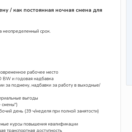
ену / как постоянная ночная смена для
на неопределенный срок.
современное рабочее место
O BW и годовая надбавка
ии за подмену, надбавки за работу в выходные/
ериальные выгоды
 смены")
очий день (39 ч/неделя при полной занятости)
емые курсы повышения квалификации
шая транспортная доступность