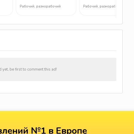
у
Рабочий, разнорабочий
Рабочий, разнорабочий
et, be first to comment this ad!
лений №1 в Европе