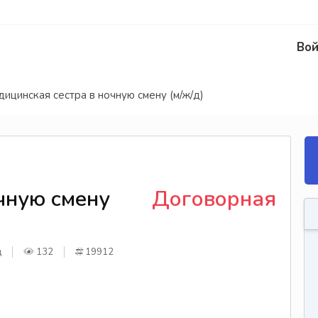
Вой
ицинская сестра в ночную смену (м/ж/д)
чную смену
Договорная
д
132
19912