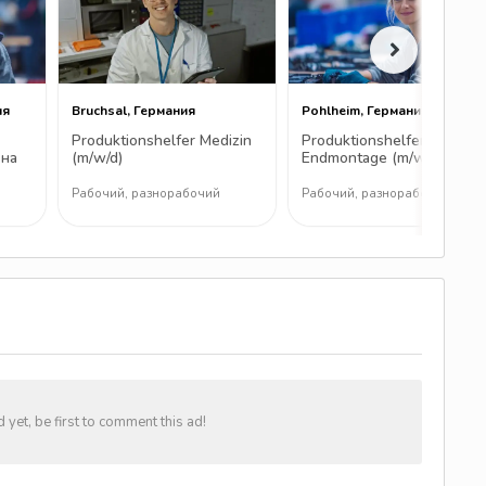
ия
Bruchsal, Германия
Pohlheim, Германия
Produktionshelfer Medizin
Produktionshelfer
 на
(m/w/d)
Endmontage (m/w/d)
у
Рабочий, разнорабочий
Рабочий, разнорабочий
et, be first to comment this ad!