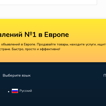
лений №1 в Европе
объявлений в Европе. Продавайте товары, находите услуги, ищит
тране. Быстро, просто и эффективно!
Выберите язык
П
Русский‎