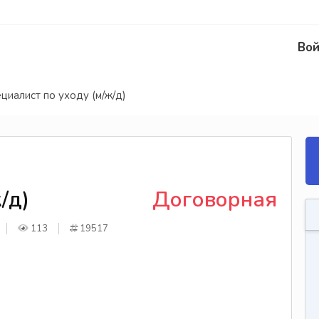
Вой
циалист по уходу (м/ж/д)
/д)
Договорная
113
19517