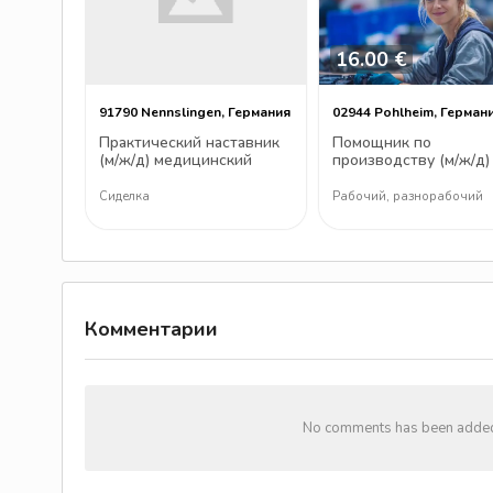
16.00 €
91790 Nennslingen, Германия
02944 Pohlheim, Герман
Практический наставник
Помощник по
(м/ж/д) медицинский
производству (м/ж/д)
работник (м/ж/д)
окончательную сборк
Сиделка
Рабочий, разнорабочий
Комментарии
No comments has been added y