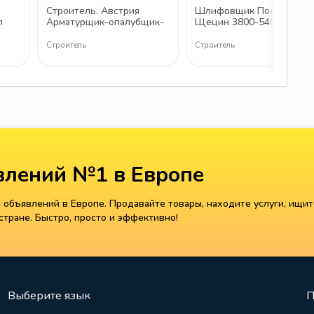
Строитель. Австрия
Шлифовщик Польша,
л
Арматурщик-опалубщик-
Щецин 3800-5400 зл в
бетонщик,
месяц на руки
Каменщик,Гипсокартонщи
Строитель
Строитель
к, маляр-штукатур 2400-
2750
лений №1 в Европе
объявлений в Европе. Продавайте товары, находите услуги, ищит
тране. Быстро, просто и эффективно!
Выберите язык
П