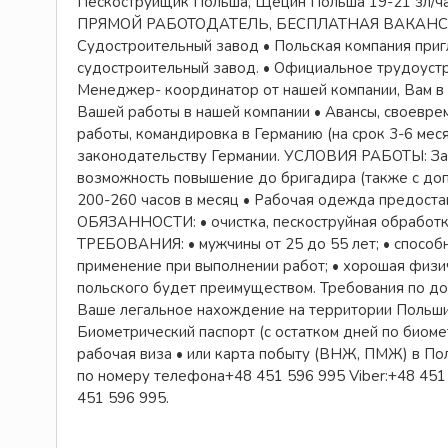
Пескоструйщик Польша, Щецин Польша 19-21 зл/час 
ПРЯМОЙ РАБОТОДАТЕЛЬ, БЕСПЛАТНАЯ ВАКАНСИЯ М
Судостроительный завод • Польская компания приг
судостроительный завод. • Официальное трудоустро
Менеджер- координатор от нашей компании, Вам в 
Вашей работы в нашей компании • Авансы, своеврем
работы, командировка в Германию (на срок 3-6 меся
законодательству Германии. УСЛОВИЯ РАБОТЫ: Зараб
возможность повышение до бригадира (также с допла
200-260 часов в месяц • Рабочая одежда предоста
ОБЯЗАННОСТИ: • очистка, пескоструйная обработка
ТРЕБОВАНИЯ: • мужчины от 25 до 55 лет; • способн
применение при выполнении работ; • хорошая физич
польского будет преимуществом. Требования по 
Ваше легальное нахождение на территории Польши 
Биометрический паспорт (с остатком дней по биомет
рабочая виза • или карта побыту (ВНЖ, ПМЖ) в Поль
по номеру телефона+48 451 596 995 Viber:+48 451
451 596 995.