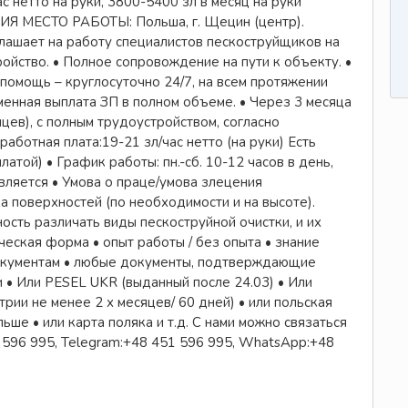
нетто на руки, 3800-5400 зл в месяц на руки
ЕСТО РАБОТЫ: Польша, г. Щецин (центр).
лашает на работу специалистов пескоструйщиков на
йство. • Полное сопровождение на пути к объекту. •
помощь – круглосуточно 24/7, на всем протяжении
енная выплата ЗП в полном объеме. • Через 3 месяца
цев), с полным трудоустройством, согласно
отная плата:19-21 зл/час нетто (на руки) Есть
той) • График работы: пн.-сб. 10-12 часов в день,
вляется • Умова о праце/умова злецения
 поверхностей (по необходимости и на высоте).
ость различать виды пескоструйной очистки, и их
еская форма • опыт работы / без опыта • знание
документам • любые документы, подтверждающие
• Или РЕSEL UKR (выданный после 24.03) • Или
рии не менее 2 х месяцев/ 60 дней) • или польская
ше • или карта поляка и т.д. С нами можно связаться
 596 995, Telegram:+48 451 596 995, WhatsApp:+48