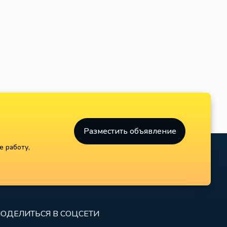
Сварщик TIG Польша,
Пескоструйщик Польша,
Щецин Польша 5400-
Щецин 3800-5400 зл в
7540 зл в месяц на руки
месяц на руки
Строитель
Строитель
Разместить объявление
е работу,
ОДЕЛИТЬСЯ В СОЦСЕТИ