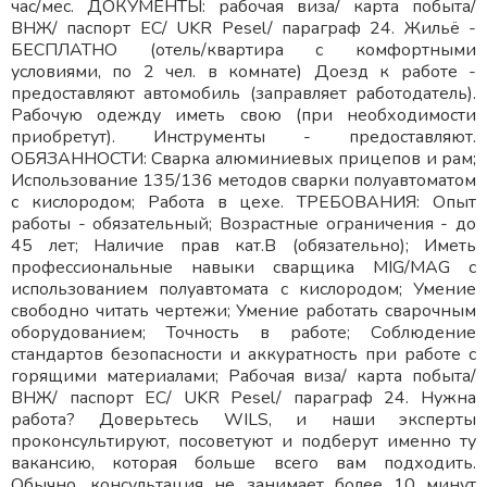
час/мес. ДОКУМЕНТЫ: рабочая виза/ карта побыта/
ВНЖ/ паспорт ЕС/ UKR Pesel/ параграф 24. Жильё -
БЕСПЛАТНО (отель/квартира с комфортными
условиями, по 2 чел. в комнате) Доезд к работе -
предоставляют автомобиль (заправляет работодатель).
Рабочую одежду иметь свою (при необходимости
приобретут). Инструменты - предоставляют.
ОБЯЗАННОСТИ: Сварка алюминиевых прицепов и рам;
Использование 135/136 методов сварки полуавтоматом
с кислородом; Работа в цехе. ТРЕБОВАНИЯ: Опыт
работы - обязательный; Возрастные ограничения - до
45 лет; Наличие прав кат.В (обязательно); Иметь
профессиональные навыки сварщика MIG/MAG с
использованием полуавтомата с кислородом; Умение
свободно читать чертежи; Умение работать сварочным
оборудованием; Точность в работе; Соблюдение
стандартов безопасности и аккуратность при работе с
горящими материалами; Рабочая виза/ карта побыта/
ВНЖ/ паспорт ЕС/ UKR Pesel/ параграф 24. Нужна
работа? Доверьтесь WILS, и наши эксперты
проконсультируют, посоветуют и подберут именно ту
вакансию, которая больше всего вам подходить.
Обычно, консультация не занимает более 10 минут