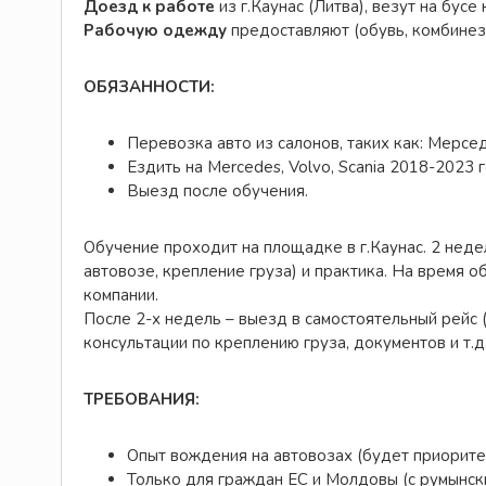
Доезд к работе
из г.Каунас (Литва), везут на бусе
Рабочую одежду
предоставляют (обувь, комбинезо
ОБЯЗАННОСТИ:
Перевозка авто из салонов, таких как: Мерсед
Ездить на Mercedes, Volvo, Scania 2018-2023 г
Выезд после обучения.
Обучение проходит на площадке в г.Каунас. 2 неде
автовозе, крепление груза) и практика. На время об
компании.
После 2-х недель – выезд в самостоятельный рейс 
консультации по креплению груза, документов и т.д.
ТРЕБОВАНИЯ:
Опыт вождения на автовозах (будет приоритетом
Только для граждан ЕС и Молдовы (с румынски