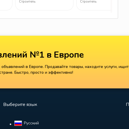
Строитель
Строитель
лений №1 в Европе
объявлений в Европе. Продавайте товары, находите услуги, ищит
тране. Быстро, просто и эффективно!
Выберите язык
П
Русский‎