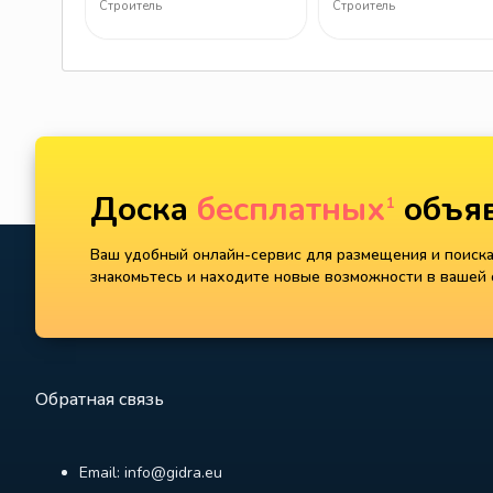
Строитель
Строитель
Доска
бесплатных
объяв
1
Ваш удобный онлайн-сервис для размещения и поиска 
знакомьтесь и находите новые возможности в вашей с
Обратная связь
Email: info@gidra.eu