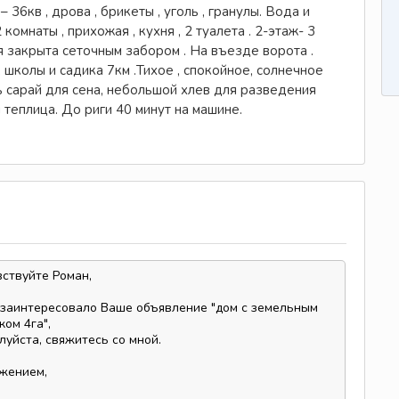
36кв , дрова , брикеты , уголь , гранулы. Вода и
комнаты , прихожая , кухня , 2 туалета . 2-этаж- 3
 закрыта сеточным забором . На въезде ворота .
 школы и садика 7км .Тихое , спокойное, солнечное
ь сарай для сена, небольшой хлев для разведения
 теплица. До риги 40 минут на машине.