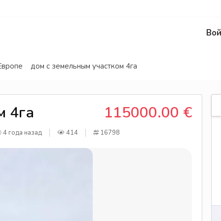
Вой
Европе
дом с земельным участком 4га
м 4га
115000.00 €
4 года назад
414
16798