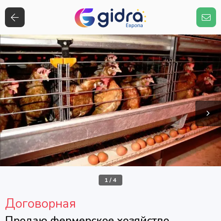
1
/
4
Договорная
Продаю фермерское хозяйство