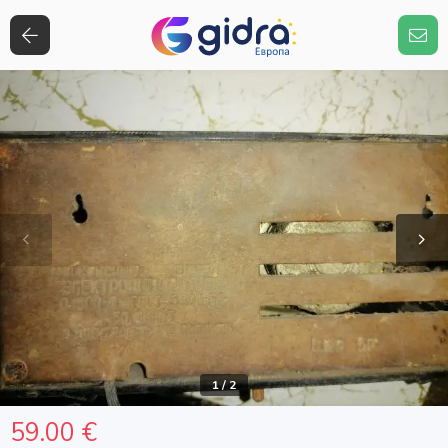
1
/
2
59.00 €