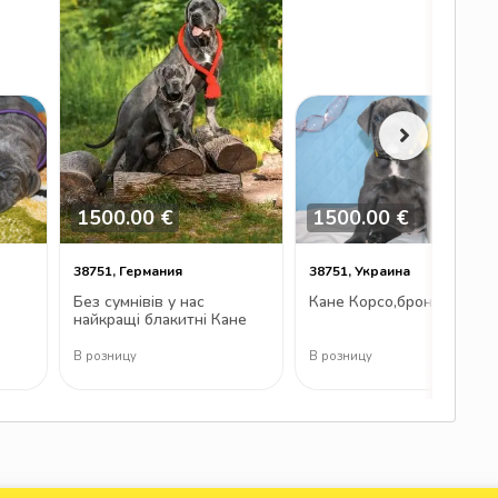
1500.00 €
1500.00 €
38751, Германия
38751, Украина
Без сумнівів у нас
Кане Корсо,бронювання
найкращі блакитні Кане
Корсо
В розницу
В розницу