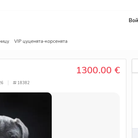
Вой
ницу
VIP цуценята-корсенята
1300.00 €
26
18382