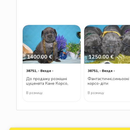
1400.00 €
1250.00 €
38751, - Везде -
38751, - Везде -
До продажу розкішні
Фантастичні,синьоокі
цуценята Кане Корсо,
корсо-діти
хлопчики і дівчатка
В розницу
В розницу