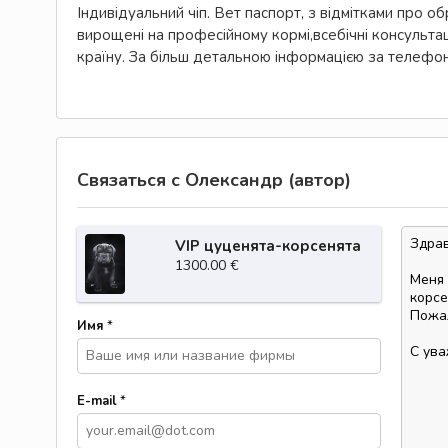
Індивідуальний чіп. Вет паспорт, з відмітками про обр
вирощені на професійному кормі,всебічні консульта
країну. За більш детальною інформацією за телефо
Связаться с Олександр (автор)
VIP цуценята-корсенята
1300.00 €
Имя
*
E-mail
*