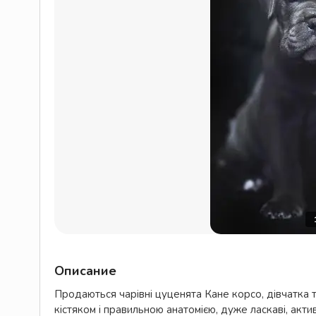
Описание
Продаються чарівні цуценята Кане корсо, дівчатка т
кістяком і правильною анатомією, дуже ласкаві, акти