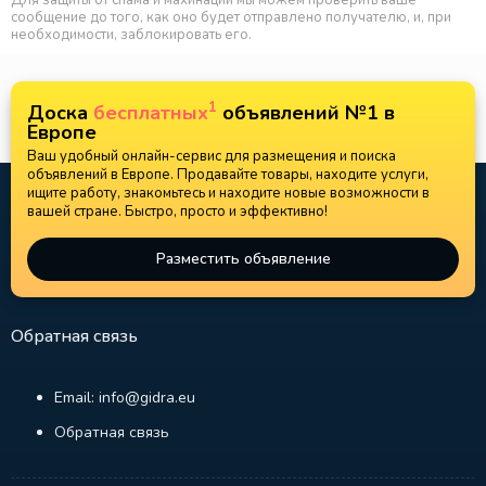
Для защиты от спама и махинаций мы можем проверить ваше
сообщение до того, как оно будет отправлено получателю, и, при
необходимости, заблокировать его.
1
Доска
бесплатных
объявлений №1 в
Европе
Ваш удобный онлайн-сервис для размещения и поиска
объявлений в Европе. Продавайте товары, находите услуги,
ищите работу, знакомьтесь и находите новые возможности в
вашей стране. Быстро, просто и эффективно!
Разместить объявление
Обратная связь
Email: info@gidra.eu
Обратная связь