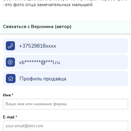
-это фото отца замечательных малышей.
Связаться с Вероника (автор)
+37529818xxxx
vb*******@***l.ru
Профиль продавца
Имя
*
E-mail
*