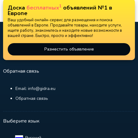
1
Доска
бесплатных
объявлений №1 в
Европе
Ваш удобный онлайн-сервис для размещения и поиска
объявлений в Европе. Продавайте товары, находите услуги,
ищите работу, знакомьтесь и находите новые возможности в
вашей стране. Быстро, просто и эффективно!
Разместить объявление
Обратная связь
Email: info@gidra.eu
Обратная связь
Выберите язык
Русский‎