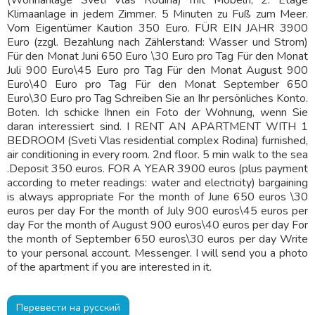
(Wohnanlage Sveti Vlas Rodina) mit Möbeln, 2. Etage
Klimaanlage in jedem Zimmer. 5 Minuten zu Fuß zum Meer.
Vom Eigentümer Kaution 350 Euro. FÜR EIN JAHR 3900
Euro (zzgl. Bezahlung nach Zählerstand: Wasser und Strom)
Für den Monat Juni 650 Euro \30 Euro pro Tag Für den Monat
Juli 900 Euro\45 Euro pro Tag Für den Monat August 900
Euro\40 Euro pro Tag Für den Monat September 650
Euro\30 Euro pro Tag Schreiben Sie an Ihr persönliches Konto.
Boten. Ich schicke Ihnen ein Foto der Wohnung, wenn Sie
daran interessiert sind. I RENT AN APARTMENT WITH 1
BEDROOM (Sveti Vlas residential complex Rodina) furnished,
air conditioning in every room. 2nd floor. 5 min walk to the sea
.Deposit 350 euros. FOR A YEAR 3900 euros (plus payment
according to meter readings: water and electricity) bargaining
is always appropriate For the month of June 650 euros \30
euros per day For the month of July 900 euros\45 euros per
day For the month of August 900 euros\40 euros per day For
the month of September 650 euros\30 euros per day Write
to your personal account. Messenger. I will send you a photo
of the apartment if you are interested in it.
Перевести на русский