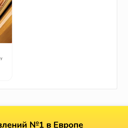
ну
лений №1 в Европе