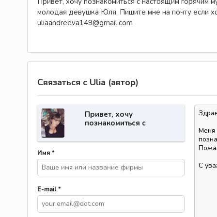
Привет, хочу познакомиться с настоящим горячим му
молодая девушка Юля. Пишите мне на почту если х
uliaandreeva149@gmail.com
Связаться с Ulia (автор)
Привет, хочу
познакомиться с
настоящим горячим
мужчиной для встречи.
Имя
*
E-mail
*