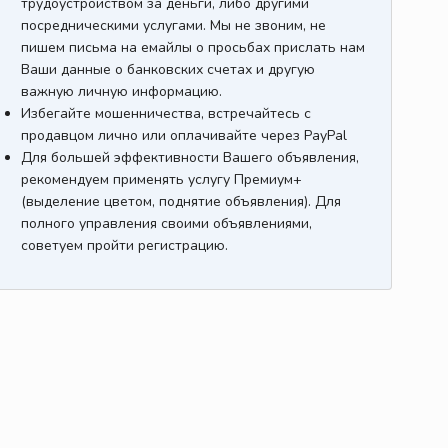
трудоустройством за деньги, либо другими
посредническими услугами. Мы не звоним, не
пишем письма на емайлы о просьбах прислать нам
Ваши данные о банковских счетах и другую
важную личную информацию.
Избегайте мошенничества, встречайтесь с
продавцом лично или оплачивайте через PayPal
Для большей эффективности Вашего объявления,
рекомендуем применять услугу Премиум+
(выделение цветом, поднятие объявления). Для
полного управления своими объявлениями,
советуем пройти регистрацию.