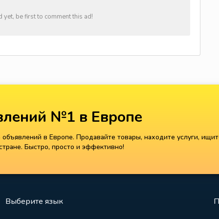
et, be first to comment this ad!
лений №1 в Европе
объявлений в Европе. Продавайте товары, находите услуги, ищит
тране. Быстро, просто и эффективно!
Выберите язык
П