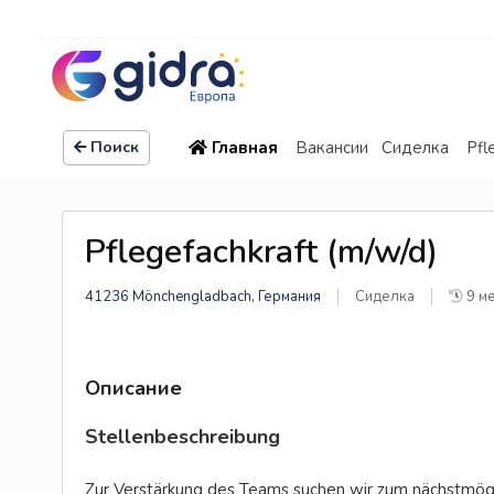
Главная
Вакансии
Сиделка
Pfl
Поиск
Pflegefachkraft (m/w/d)
41236 Mönchengladbach, Германия
Сиделка
9 ме
Описание
Stellenbeschreibung
Zur Verstärkung des Teams suchen wir zum nächstmög