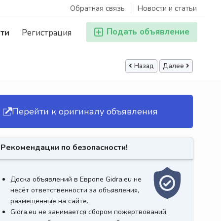
Обратная связь
Новости и статьи
Подать объявление
ти
Регистрация
Назад
Далее
Перейти к оригиналу объявления
Рекомендации по безопасности!
Доска объявлений в Европе Gidra.eu не
несёт ответственности за объявления,
размещенные на сайте.
Gidra.eu не занимается сбором пожертвований,