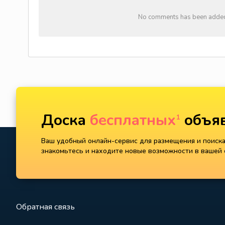
No comments has been added y
Доска
бесплатных
объяв
1
Ваш удобный онлайн-сервис для размещения и поиска 
знакомьтесь и находите новые возможности в вашей с
Обратная связь