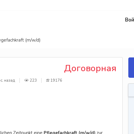
Вой
egefachkraft (m/w/d)
Договорная
с. назад
223
19176
lichen Zeitpunkt eine
Pflegefachkraft (m/w/d)
zur