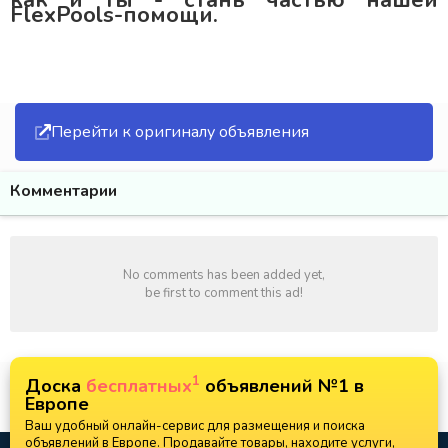
как и ты - стань частью нашей
FlexPools-помощи.
Перейти к оригиналу объявления
Комментарии
No comments has been added yet,
be first to comment this ad!
1
Доска
бесплатных
объявлений №1 в
Европе
Ваш удобный онлайн-сервис для размещения и поиска
объявлений в Европе. Продавайте товары, находите услуги,