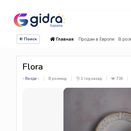
Главная
Продам в Европе
В роз
Поиск
Flora
- Везде -
В розницу
1 год назад
736