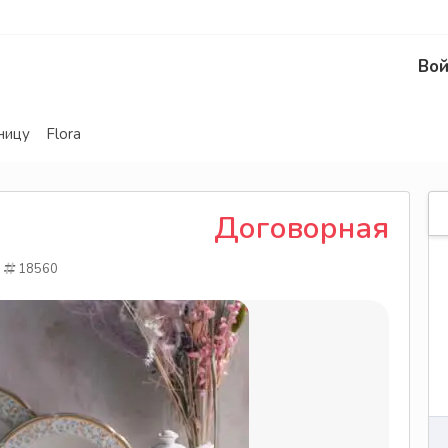
Вой
ницу
Flora
Договорная
18560