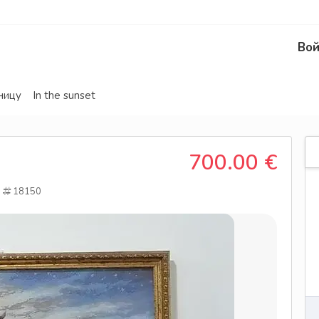
Вой
ницу
In the sunset
700.00 €
18150