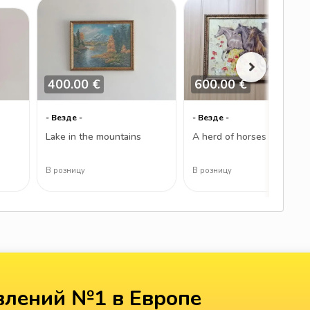
400.00 €
600.00 €
- Везде -
- Везде -
Lake in the mountains
A herd of horses
В розницу
В розницу
лений №1 в Европе