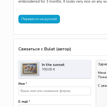
embroidered for 3 months. It looks very nice on any w
Перевести на русский
Связаться с Bulat (автор)
In the sunset
700.00 €
Имя
*
E-mail
*