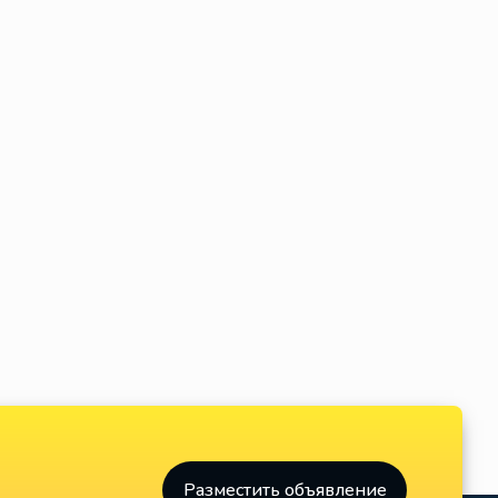
400.00 €
790.00 €
- Везде -
- Везде -
Free flight
Orbit
В розницу
В розницу
Разместить объявление