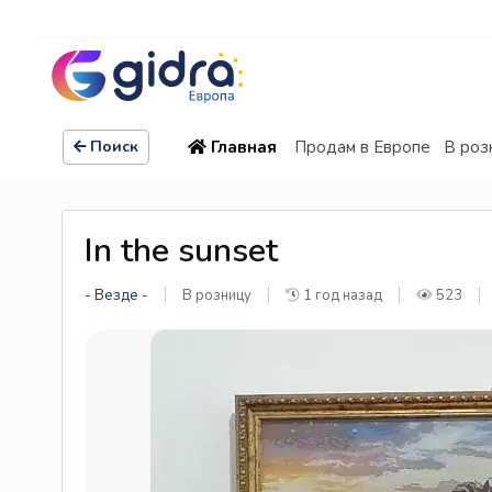
Главная
Продам в Европе
В роз
Поиск
In the sunset
- Везде -
В розницу
1 год назад
523