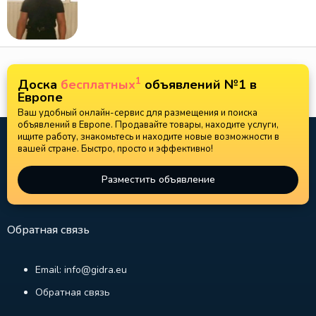
1
Доска
бесплатных
объявлений №1 в
Европе
Ваш удобный онлайн-сервис для размещения и поиска
объявлений в Европе. Продавайте товары, находите услуги,
ищите работу, знакомьтесь и находите новые возможности в
вашей стране. Быстро, просто и эффективно!
Разместить объявление
Обратная связь
Email: info@gidra.eu
Обратная связь