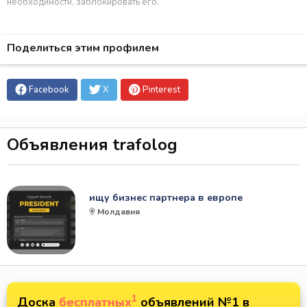
необходимости, заблокировать его.
Поделиться этим профилем
Facebook
X
Pinterest
Объявления trafolog
ищу бизнес партнера в европе
Молдавия
1
Доска
бесплатных
объявлений №1 в