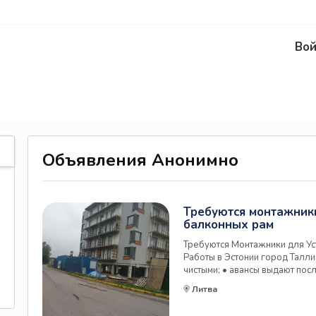
Вой
Объявления Анонимно
Требуются монтажники
балконных рам
Требуются Монтажники для Ус
Работы в Эстонии город Таллин
чистыми; • авансы выдают посл
перечисляется на банковскую 
Литва
рабочий день 10-12 часов; • 
выходной – воскресенье. Требо