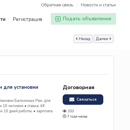
Обратная связь
Новости и статьи
Подать объявление
ти
Регистрация
Назад
Далее
 для установки
Договорная
Связаться
тановки Балконных Рам, для
 10 человек • ставка: 6€
е 10 дней работы; • зарплата
333
карту Условия работы: •
7 года назад
6 дневная рабочая неделя; •
вания: • мужчины;...