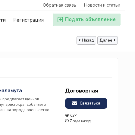
Обратная связь
Новости и статьи
Подать объявление
ти
Регистрация
Назад
Далее
маламута
Договорная
» предлагает щенков
Связаться
ут аристократ собачьего
Данная порода очень легко
к и вольерные условия
627
ились 07.05.2019г. Мать:
7 года назад
LASKAS WAY) >Юный Чемпион