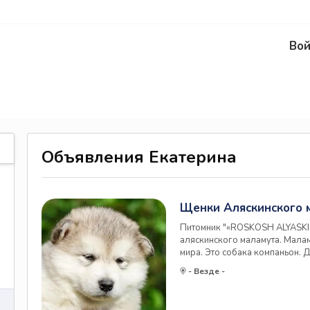
Вой
Объявления Екатерина
Щенки Аляскинского 
Питомник "«ROSKOSH ALYASKI
аляскинского маламута. Малам
мира. Это собака компаньон. 
принимает как квартирные, та
- Везде -
своего содержания. Щенки род
ZLATOMIRA (SLAVYANKA - AY
России, Чем...