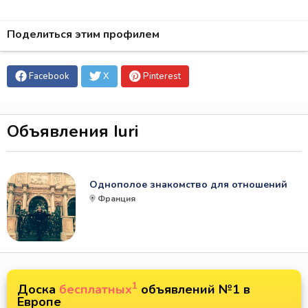
Поделиться этим профилем
Facebook
X
Pinterest
Объявления Iuri
Однополое знакомство для отношений
Франция
1
Доска
бесплатных
объявлений №1 в
Европе