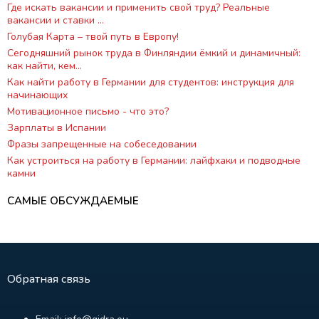
Где искать вакансии и применить свой труд? Реальные
вакансии и ставки ...
Голубая Карта – твой путь в Европу!
Сегодняшний рынок труда в Финляндии ёмкий и динамичный:
как найти, кем...
Как найти работу в Германии для студентов: инструкция для
начинающих
Мотивационное письмо - что это?
Зарплаты в Испании
Фразы запрещенные на собеседовании
Как устроиться на работу в Германии: лайфхаки и подводные
камни
САМЫЕ ОБСУЖДАЕМЫЕ
Обратная связь