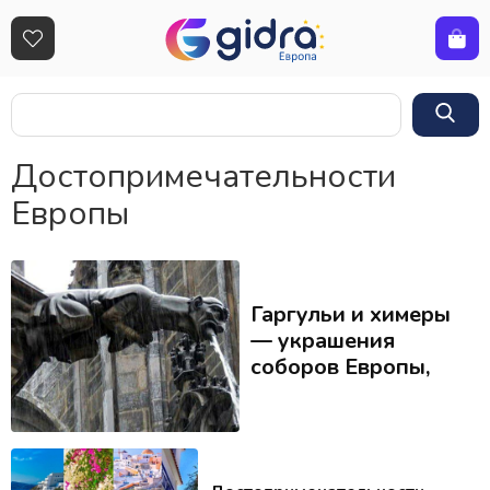
Достопримечательности
Европы
Гаргульи и химеры
— украшения
соборов Европы,
сочетающие
мистику,
архитектуру и
легенды.