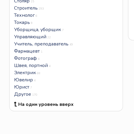
Столяр
15
Строитель
293
Технолог
6
Токарь
8
Уборщица, уборщик
7
Управляющий
22
Учитель, преподаватель
49
Фармацевт
1
Фотограф
4
Швея, портной
4
Электрик
68
Ювелир
4
Юрист
7
Другое
170
На один уровень вверх