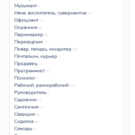
Музыкант
4
Няня, воспитатель, гувернантка
213
Официант
22
Охранник
40
Парикмахер
25
Переводчик
17
Повар, пекарь, кондитер
170
Почтальон, курьер
2
Продавец
13
Программист
20
Психолог
1
Рабочий, разнорабочий
334
Руководитель
7
Садовник
32
Сантехник
26
Сварщик
56
Сиделка
167
Слесарь
11