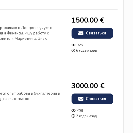
1500.00 €
 Проживаю в Лондоне, учусь в
я и Финансы. Ищу работу с
Связаться
рии или Маркетинга. Знаю
а.
326
6 года назад
3000.00 €
ется опыт работы в бухгалтерии в
д на жительство
Связаться
406
7 года назад