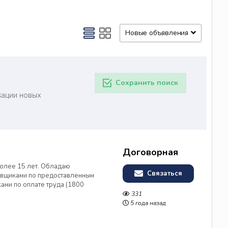
Новые объявления
Сохранить поиск
кации новых
Договорная
более 15 лет. Обладаю
Связаться
авщиками по предоставленным
ками по оплате труда (1800
жданам -уведомление ИФНС о
331
странным гражданином -
5 года назад