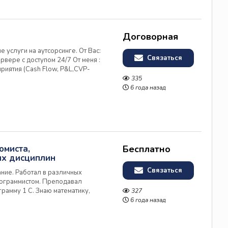
Договорная
услуги на аутсорсинге. От Вас:
Связаться
вере с доступом 24/7 От меня :
риятия (Cash Flow, P&L,CVP-
ию: предоставлю резюме,
335
ния.
6 года назад
омиста,
Бесплатно
их дисциплин
Связаться
ие. Работал в различных
рограммистом. Преподавал
рамму 1 С. Знаю математику,
327
модели. Составляю
6 года назад
граммирования "Визуал бейсик".