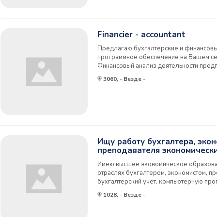
Financier - accountant
Предлагаю бухгалтерские и финансовые 
программное обеспечение на Вашем сер
Финансовый анализ деятельности предп
анализ, SWOT-анализ др.) По требован
3060, - Везде -
рекомендации и дополнительные сведе
Ищу работу бухгалтера, экон
преподавателя экономическ
Имею высшее экономическое образован
отраслях бухгалтером, экономистом, п
бухгалтерский учет, компьютерную прог
составляю экономико-математические 
1028, - Везде -
экономические программы на языке про