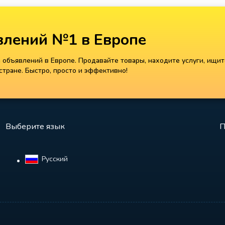
лений №1 в Европе
объявлений в Европе. Продавайте товары, находите услуги, ищит
тране. Быстро, просто и эффективно!
Выберите язык
П
Русский‎