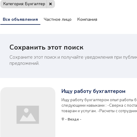
Категория: Бухгалтер
Все объявления
Частное лицо
Компания
Сохранить этот поиск
Сохраните этот поиск и получайте уведомления при публи
предложений.
Ищу работу бухгалтером
Ищу работу бухгалтером опыт работы 
следующими навыками : -Сверка с пост
товарам и услугам. -Расчеты с сотрудни
человек) -расчет зп иностранным гра
- Везде -
заключении трудового договора с ино
уведомление УФ...