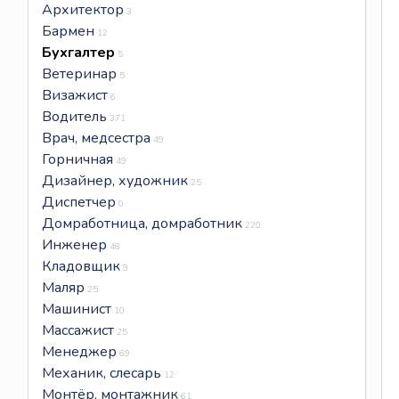
Архитектор
3
Бармен
12
Бухгалтер
5
Ветеринар
5
Визажист
6
Водитель
371
Врач, медсестра
49
Горничная
49
Дизайнер, художник
25
Диспетчер
0
Домработница, домработник
220
Инженер
48
Кладовщик
9
Маляр
25
Машинист
10
Массажист
25
Менеджер
69
Механик, слесарь
12
Монтёр, монтажник
61