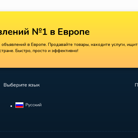
лений №1 в Европе
объявлений в Европе. Продавайте товары, находите услуги, ищит
тране. Быстро, просто и эффективно!
Выберите язык
П
Русский‎