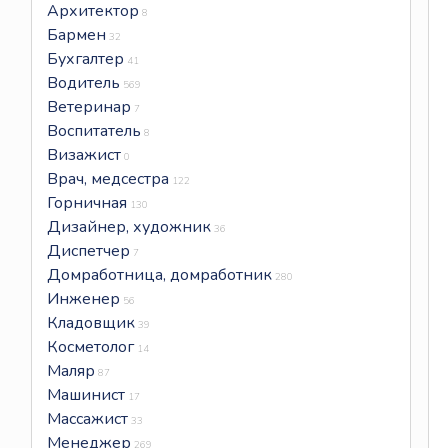
Архитектор
8
Бармен
32
Бухгалтер
41
Водитель
569
Ветеринар
7
Воспитатель
8
Визажист
0
Врач, медсестра
122
Горничная
130
Дизайнер, художник
36
Диспетчер
7
Домработница, домработник
280
Инженер
56
Кладовщик
39
Косметолог
14
Маляр
87
Машинист
17
Массажист
33
Менеджер
269