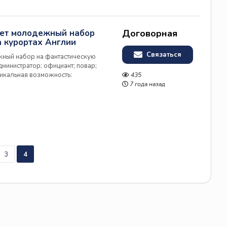
ает молодежный набор
Договорная
а курортах Англии
Связаться
жный набор на фантастическую
дминистратор; официант; повар;
никальная возможность:
435
сех стран мира, познакомиться с
7 года назад
нском» стиле; по...
3
4