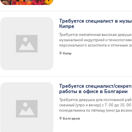
Требуется специалист в муз
Кипре
Требуется симпатичная высокая девушка
музыкальной индустрией и технологиями
персонального ассистента и отличным з
Открытость, разговорчивость и дружел
Кипр
Требуется специалист/секрет
работы в офисе в Болгарии
Требуется девушка для постоянной раб
сменный (утро и вечер) с 7. 00 до 15. 00 и
понедельника по пятницу (иногда возмо
воскресенье) . Требования: английский
Болгария
уровне, коммуникабельность и стрессоу