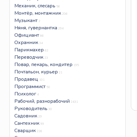
Механик, слесарь
56
Монтёр, монтажник
206
Музыкант
2
Няня, гувернантка
294
Официант
86
Охранник
34
Парикмахер
62
Переводчик
23
Повар, пекарь, кондитер
195
Почтальон, курьер
21
Продавец
101
Программист
50
Психолог
4
Рабочий, разнорабочий
2431
Руководитель
30
Садовник
29
Сантехник
99
Сварщик
226