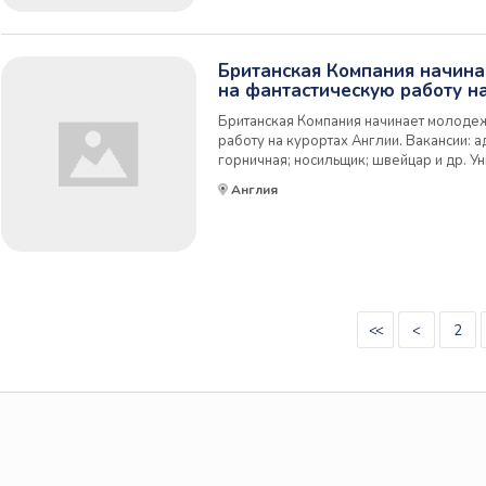
Британская Компания начин
на фантастическую работу н
Британская Компания начинает молоде
работу на курортах Англии. Вакансии: а
горничная; носильщик; швейцар и др. У
встретиться со своими сверстниками из в
Англия
другой культурой; развлекаться в " брита
<<
<
2