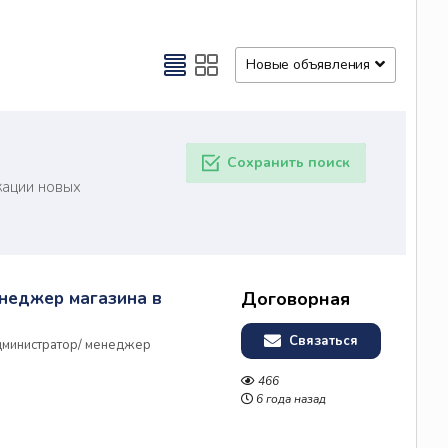
Новые объявления
Сохранить поиск
кации новых
енеджер магазина в
Договорная
Связаться
дминистратор/ менеджер
466
6 года назад