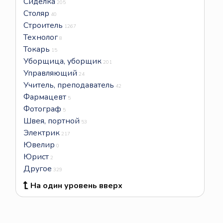
Сиделка
205
Столяр
40
Строитель
1267
Технолог
8
Токарь
15
Уборщица, уборщик
201
Управляющий
24
Учитель, преподаватель
42
Фармацевт
5
Фотограф
5
Швея, портной
53
Электрик
217
Ювелир
0
Юрист
2
Другое
329
На один уровень вверх