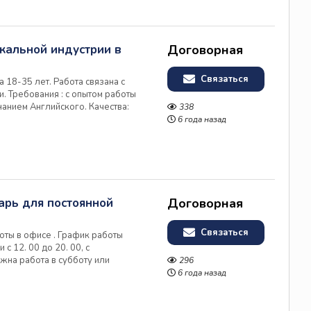
ыкальной индустрии в
Договорная
Связаться
 18-35 лет. Работа связана с
. Требования : с опытом работы
нанием Английского. Качества:
338
юбность очень важны.
6 года назад
арь для постоянной
Договорная
Связаться
оты в офисе . График работы
 с 12. 00 до 20. 00, с
жна работа в субботу или
296
 и русский языки на хорошем
6 года назад
стойчивость.