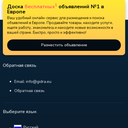
1
Доска
бесплатных
объявлений №1 в
Европе
Ваш удобный онлайн-сервис для размещения и поиска
объявлений в Европе. Продавайте товары, находите услуги,
ищите работу, знакомьтесь и находите новые возможности в
вашей стране. Быстро, просто и эффективно!
Разместить объявление
Обратная связь
Email: info@gidra.eu
Обратная связь
Выберите язык
Русский‎