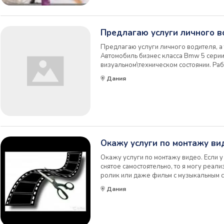
Предлагаю услуги личного в
Предлагаю услуги личного водителя, 
Автомобиль бизнес класса Bmw 5 серии
визуальном\техническом состоянии. Ра
конфиденциально. Этикет, пунктуальность
Дания
Окажу услуги по монтажу ви
Окажу услуги по монтажу видео. Если у 
снятое самостоятельно, то я могу реа
ролик или даже фильм с музыкальным 
Любое ваши видео: Дни Рождения, пут
Дания
был сценарий), видео с action камер, сп