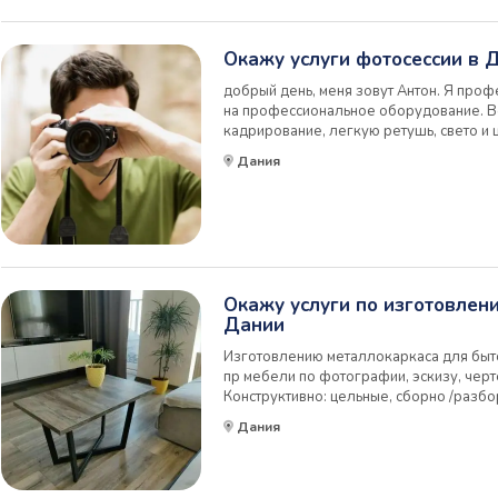
Окажу услуги фотосессии в 
добрый день, меня зовут Антон. Я про
на профессиональное оборудование. В
кадрирование, легкую ретушь, свето и
выполняется в течении 10 рабочих дней.
Дания
стоимость входят; флешка со всеми фот
цветном...
Окажу услуги по изготовлен
Дании
Изготовлению металлокаркаса для быт
пр мебели по фотографии, эскизу, черт
Конструктивно: цельные, сборно /разбо
Укомплектовываю метизами, фурнитурой
Дания
сборки, монтажа и эксплуатации. По ж
стекла,...