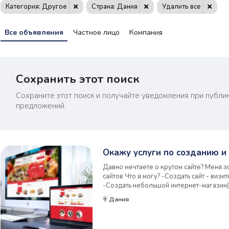
Категория: Другое
Страна: Дания
Удалить все
Все объявления
Частное лицо
Компания
Сохранить этот поиск
Сохраните этот поиск и получайте уведомления при публи
предложений.
Окажу услуги по созданию и
Давно мечтаете о крутом сайте? Меня 
сайтов Что я могу? -Создать сайт - виз
-Создать небольшой интернет-магазин(
буду это делать? На основе нашего с в
Дания
аудитории. -анализ компании, страницы. 