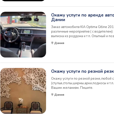
Окажу услуги по аренде авт
Дании
Заказ автомобиля KIA Optima Gtline 201
различные мероприятия ( с водителем):
выписка из роддома и т п. Опытный и по
вождения с 2000 г). От 3-х часов + час
Дания
каждому клиенту.Час 10 евро
Окажу услуги по резной рез
Окажу услуги по резной резке,любой 
(стулья,столы,ширмы,арки,подносы и т.
Вашим желаниям. Пишите.
Дания