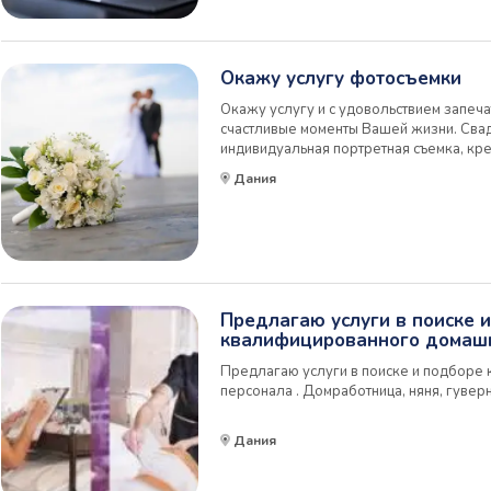
Окажу услугу фотосъемки
Окажу услугу и с удовольствием запеч
счастливые моменты Вашей жизни. Сва
индивидуальная портретная съемка, кре
Абсолютно все фотографии проходят цв
Дания
Photoshop выполняется ретушь, авторс
фотографа 50 ...
Предлагаю услуги в поиске 
квалифицированного домашн
Предлагаю услуги в поиске и подборе
персонала . Домработница, няня, гуверн
Дания