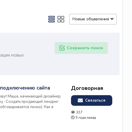
Новые объявления
Сохранить поиск
кации новых
 подключению сайта
Договорная
зовут Маша, начинающий дизайнер
Связаться
итку -Создать продающий лендинг.
обговаривается лично). Как я
ами разговора составлю: -портрет
317
-анализ...
5 года назад