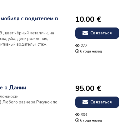
10.00 €
омобиля с водителем в
9 , цвет чёрный металлик, на
Связаться
 свадьба, день рождения,
зитивный водитель ( стаж
277
 подачи. Индивидуальный подход к
6 года назад
95.00 €
ке в Дании
сложности
п.) Любого размера.Рисунок по
Связаться
304
6 года назад