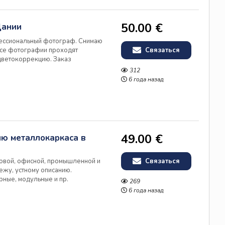
50.00 €
Дании
фессиональный фотограф. Снимаю
се фотографии проходят
Связаться
 цветокоррекцию. Заказ
 Цена указана за час. В
312
ографиями(от 60 фото в час) в
6 года назад
49.00 €
ию металлокаркаса в
овой, офисной, промышленной и
Связаться
ежу, устному описанию.
рные, модульные и пр.
269
, оснасткой, инструментом для
6 года назад
еланию подбору элементы из