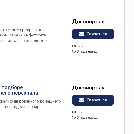
Договорная
атлю самые прекрасные и
Связаться
дьбы, семейные фотосеты
щение, а так же репортаж.
ето- и свето- коррекцию, в
287
кая обработка. Час работы
6 года назад
и подборе
Договорная
его персонала
Связаться
 квалифицированного домашнего
антка, сиделка,повар .
308
6 года назад