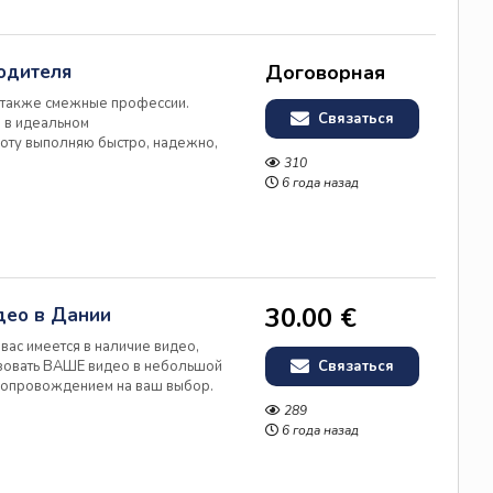
одителя
Договорная
а также смежные профессии.
Связаться
 в идеальном
боту выполняю быстро, надежно,
, чистота. Есть опыт работы.
310
6 года назад
30.00 €
део в Дании
вас имеется в наличие видео,
лизовать ВАШЕ видео в небольшой
Связаться
сопровождением на ваш выбор.
ешествия, промо-роликов (если
289
ортивные мотиваци...
6 года назад