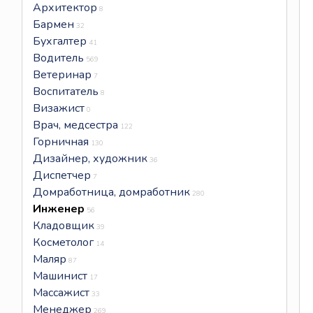
Архитектор
8
Бармен
32
Бухгалтер
41
Водитель
569
Ветеринар
7
Воспитатель
8
Визажист
0
Врач, медсестра
122
Горничная
130
Дизайнер, художник
36
Диспетчер
7
Домработница, домработник
280
Инженер
56
Кладовщик
39
Косметолог
14
Маляр
87
Машинист
17
Массажист
33
Менеджер
269