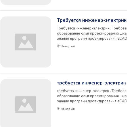
Требуется инженер-электрик
Требуется инженер-электрик . Требова
образование опыт проектирования шка
знание программ проектирования eCAD 
названием компании Обязанности: прое
Венгрия
систем чертеж шкафа управления соста
ус...
требуется инженер-электрик
требуется инженер-электрик . Требова
образование опыт проектирования шка
знание программ проектирования eCAD 
названием компании Обязанности: прое
Венгрия
систем чертеж шкафа управления соста
ус...