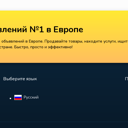
лений №1 в Европе
объявлений в Европе. Продавайте товары, находите услуги, ищит
тране. Быстро, просто и эффективно!
Выберите язык
П
Русский‎