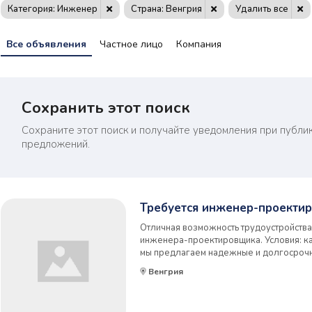
Категория: Инженер
Страна: Венгрия
Удалить все
Все объявления
Частное лицо
Компания
Сохранить этот поиск
Сохраните этот поиск и получайте уведомления при публи
предложений.
Требуется инженер-проекти
Отличная возможность трудоустройства
инженера-проектировщика. Условия: ка
мы предлагаем надежные и долгосроч
трудоустройства. Присоединиться к наш
Венгрия
работодателя Обязанности: Проектиро
механических подсис...