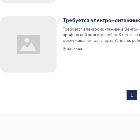
Требуется электромонтажник
Требуется электромонтажник в Венгрии
профильной подготовкой от 3 лет. выс
обслуживание транспорта Условия: ра
(инженер-электрик, техник по транспорт
Венгрия
евро плюс премии. прямой работодател
1