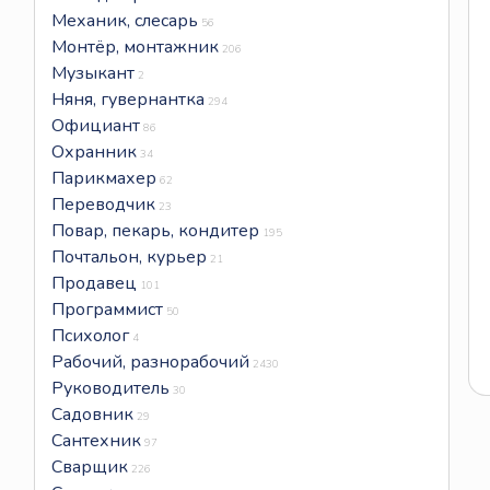
Механик, слесарь
56
Монтёр, монтажник
206
Музыкант
2
Няня, гувернантка
294
Официант
86
Охранник
34
Парикмахер
62
Переводчик
23
Повар, пекарь, кондитер
195
Почтальон, курьер
21
Продавец
101
Программист
50
Психолог
4
Рабочий, разнорабочий
2430
Руководитель
30
Садовник
29
Сантехник
97
Сварщик
226