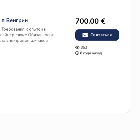
700.00 €
 в Венгрии
 Требования: с опытом и
ылайте резюме Обязанности:
Связаться
бота электромонтажников
у). зарплата/мес брутто 700
351
ь без посредников.
6 года назад