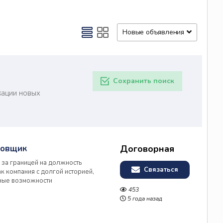
Новые объявления
Сохранить поиск
кации новых
ровщик
Договорная
 за границей на должность
Связаться
к компания с долгой историей,
ные возможности
ей команде! вакансия от прямого
453
вание компонентов,
5 года назад