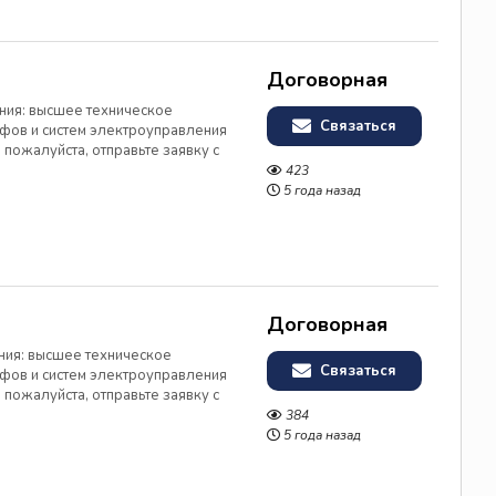
Договорная
ния: высшее техническое
Связаться
фов и систем электроуправления
пожалуйста, отправьте заявку с
ктирование электрических
423
вление списка электрических
5 года назад
Договорная
ния: высшее техническое
Связаться
фов и систем электроуправления
пожалуйста, отправьте заявку с
ктирование электрических
384
вление списка электрических
5 года назад