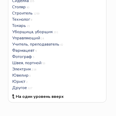
Сиделка
205
Столяр
40
Строитель
1259
Технолог
8
Токарь
15
Уборщица, уборщик
201
Управляющий
24
Учитель, преподаватель
42
Фармацевт
5
Фотограф
5
Швея, портной
53
Электрик
216
Ювелир
0
Юрист
2
Другое
327
На один уровень вверх