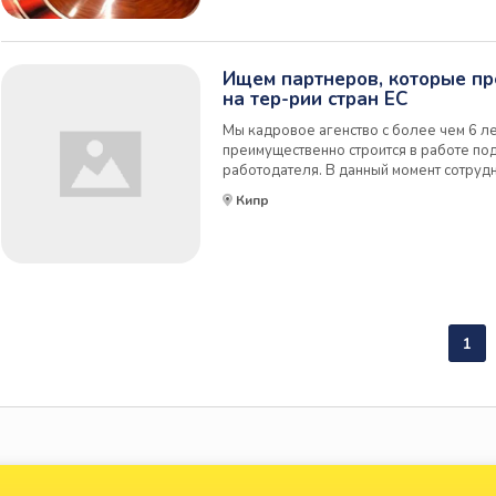
Ищем партнеров, которые пр
на тер-рии стран ЕС
Мы кадровое агенство с более чем 6 л
преимущественно строится в работе по
работодателя. В данный момент сотруд
более 10 человек ежемесячно. Кого мы
Кипр
работодателей, которые предоставляют
питани...
1