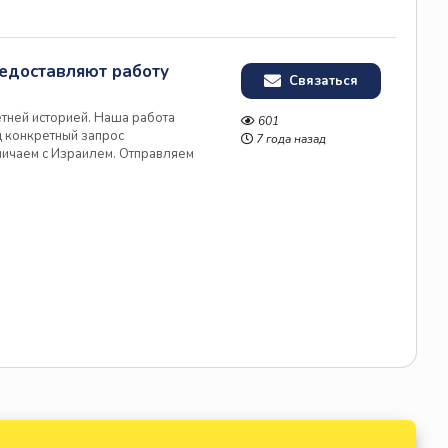
едоставляют работу
Связаться
етней историей. Наша работа
601
д конкретный запрос
7 года назад
ничаем с Израилем. Отправляем
 ищем: Кадровые агенства или
 работу (жилье, страховка,