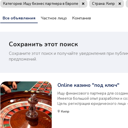
Категория: Ищу бизнес партнера в Европе
Страна: Кипр
Все объявления
Частное лицо
Компания
Сохранить этот поиск
Сохраните этот поиск и получайте уведомления при публи
предложений.
Online казино "под ключ"
Ищу финансового партнера для создания
Имеется большой опыт разработки и со
Цель: регистрация юридического лица 
проектов. Вложения на одно online каз
Кипр
запуска проекта - от 5K $ /cут.