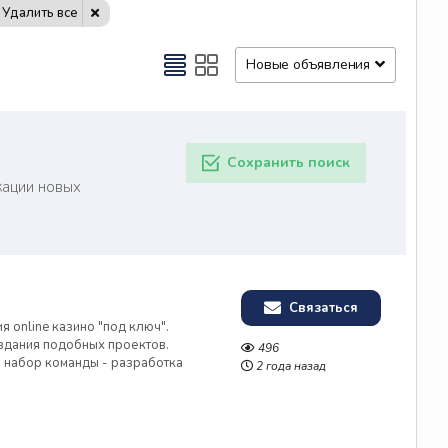
Удалить все
Новые объявления
Сохранить поиск
кации новых
Связаться
 online казино "под ключ".
здания подобных проектов.
496
- набор команды - разработка
2 года назад
ино ,~ 500K$/ прибыль после