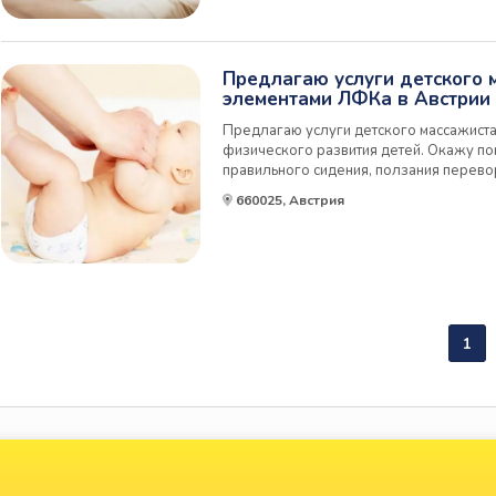
Предлагаю услуги детского 
элементами ЛФКа в Австрии
Предлагаю услуги детского массажиста
физического развития детей. Окажу п
правильного сидения, ползания перевор
кривошеи, снятие тонуса. Беру в работу 
660025, Австрия
лет-исправление постановки стопы и т.д
1