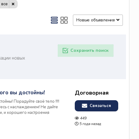
 все
Новые объявления
Сохранить поиск
кации новых
ого вы достойны!
Договорная
ойны! Порадуйте своё тело !!!!
Связаться
есь с наслаждением! Не дайте
гии, и хорошего настроения
и масса приятных бонусов!! А вам
449
ссаж, что б...
5 года назад