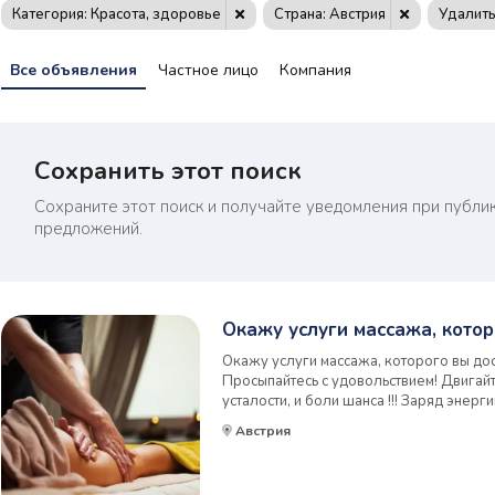
Категория: Красота, здоровье
Страна: Австрия
Удалить
Все объявления
Частное лицо
Компания
Сохранить этот поиск
Сохраните этот поиск и получайте уведомления при публи
предложений.
Окажу услуги массажа, котор
Окажу услуги массажа, которого вы дост
Просыпайтесь с удовольствием! Двигайт
усталости, и боли шанса !!! Заряд энер
гарантирован! Индивидуальный подход, 
Австрия
известно, что 90 % людей приходят на ма