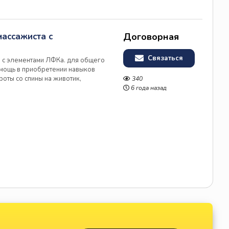
массажиста с
Договорная
Связаться
 с элементами ЛФКа. для общего
омощь в приобретении навыков
оты со спины на животик,
340
деток от 3 мес возраста и до 14
6 года назад