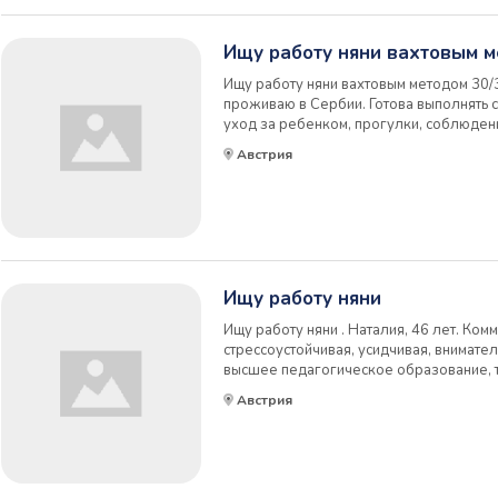
Ищу работу няни вахтовым 
Ищу работу няни вахтовым методом 30/3
проживаю в Сербии. Готова выполнять
уход за ребенком, прогулки, соблюдени
Поддержание чистоты в комнате ребенк
Австрия
гардеробом ребенка. Развитие и обучени
Ищу работу няни
Ищу работу няни . Наталия, 46 лет. Ком
стрессоустойчивая, усидчивая, внимате
высшее педагогическое образование, 
опыт работы как с детьми дошкольного 
Австрия