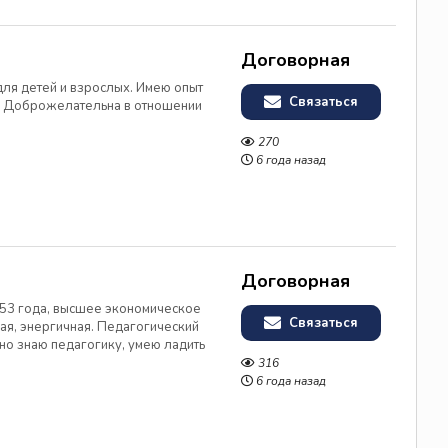
Договорная
для детей и взрослых. Имею опыт
Связаться
т. Доброжелательна в отношении
270
6 года назад
Договорная
е 53 года, высшее экономическое
Связаться
ая, энергичная. Педагогический
ично знаю педагогику, умею ладить
как для детей, так и взрослых,
316
ей. Но...
6 года назад