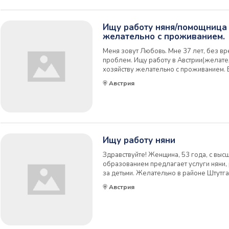
Ищу работу няня/помощница 
желательно с проживанием.
Меня зовут Любовь. Мне 37 лет, без в
проблем. Ищу работу в Австрии(желате
хозяйству желательно с проживанием. 
работе с детьми разного возраста(начин
Австрия
себе:порядочная, аккуратная, чистоплот
Ищу работу няни
Здравствуйте! Женщина, 53 года, с вы
образованием предлагает услуги няни,
за детьми. Желательно в районе Штутг
работодателя согласна на переезд. Им
Австрия
постоянно проживаю в Германии. Дипл
-...