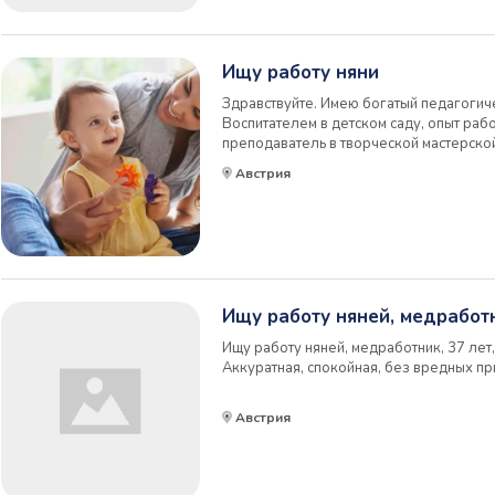
Ищу работу няни
Здравствуйте. Имею богатый педагогиче
Воспитателем в детском саду, опыт рабо
преподаватель в творческой мастерской
для детей и взрослых, педагог дополн
Австрия
английский и немецкие языки, есть водит
Ищу работу няней, медработ
Ищу работу няней, медработник, 37 лет, 
Аккуратная, спокойная, без вредных пр
Австрия