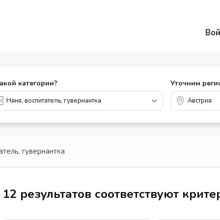
Вой
какой категории?
Уточним реги
атель, гувернантка
12 результатов соответствуют крит