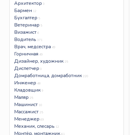
Архитектор
3
Бармен
12
Бухгалтер
5
Ветеринар
5
Визажист
6
Водитель
371
Врач, медсестра
49
Горничная
49
Дизайнер, художник
25
Диспетчер
0
Домработница, домработник
220
Инженер
48
Кладовщик
9
Маляр
25
Машинист
10
Массажист
25
Менеджер
69
Механик, слесарь
12
Монтёр, монтажник
61