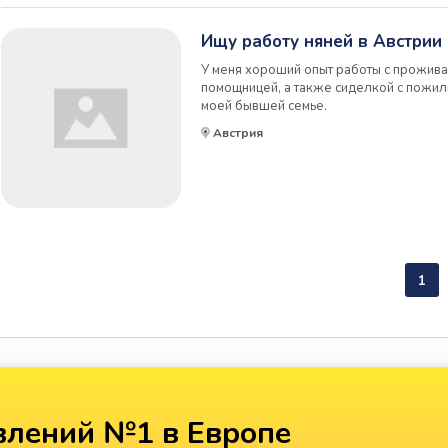
Ищу работу няней в Австрии
У меня хороший опыт работы с проживан
помощницей, а также сиделкой с пожи
моей бывшей семье.
Австрия
1
лений №1 в Европе