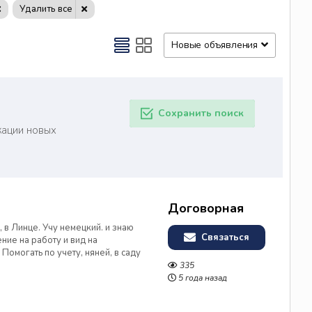
Удалить все
Новые объявления
Сохранить поиск
кации новых
Договорная
, в Линце. Учу немецкий. и знаю
Связаться
ние на работу и вид на
Помогать по учету, няней, в саду
 по юриспруденции, и не
335
18 лет полный. Имею н...
5 года назад