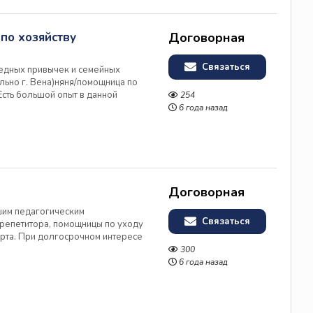
по хозяйству
Договорная
Связаться
редных привычек и семейных
льно г. Вена)няня/помощница по
Есть большой опыт в данной
254
ая от 4х месяцев). О
6 года назад
ная, хозяйственная, исполнител...
Договорная
сшим педагогическим
Связаться
 репетитора, помощницы по уходу
арта. При долгосрочном интересе
ею немецкое гражданство,
300
ом учителя подтверждён в Баден
6 года назад