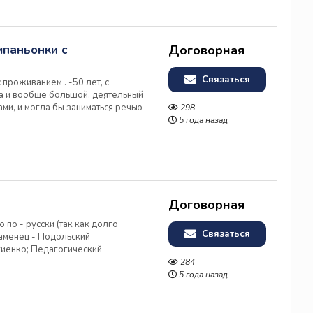
мпаньонки с
Договорная
Связаться
проживанием . -50 лет, с
ла и вообще большой, деятельный
ми, и могла бы заниматься речью
298
по - гречески . -(греческое
5 года назад
 происхождению...
Договорная
 по - русски (так как долго
Связаться
Каменец - Подольский
гиенко; Педагогический
 лет с детьми от рождения до 6
284
ран паспорт и польская виза. ...
5 года назад