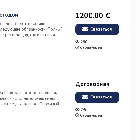
1200.00 €
методом
0, мне 35 лет, постоянно
 следующие обязанности: Полный
Связаться
е режима дня, сна и питания.
а и игровых зонах, уход за
280
е по возрасту. Частичная ...
6 года назад
Договорная
муникабельная, ответственная,
Связаться
льная и исполнительная, имею
также музыкальное. Огромный
и школьного возраста .
246
6 года назад