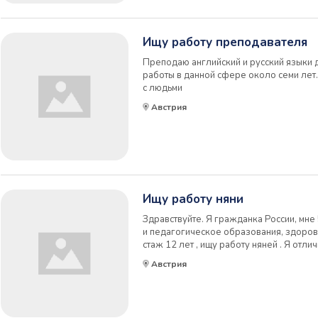
Ищу работу преподавателя
Преподаю английский и русский языки 
работы в данной сфере около семи ле
с людьми
Австрия
Ищу работу няни
Здравствуйте. Я гражданка России, мн
и педагогическое образования, здоров
стаж 12 лет , ищу работу няней . Я отл
с детьми. Много лет провожу праздники 
Австрия
могла бы работать гувернанткой или нян