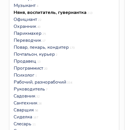
Музыкант
4
Няня, воспитатель, гувернантка
213
Официант
22
Охранник
40
Парикмахер
25
Переводчик
17
Повар, пекарь, кондитер
170
Почтальон, курьер
2
Продавец
13
Программист
20
Психолог
1
Рабочий, разнорабочий
334
Руководитель
7
Садовник
32
Сантехник
26
Сварщик
56
Сиделка
167
Слесарь
11