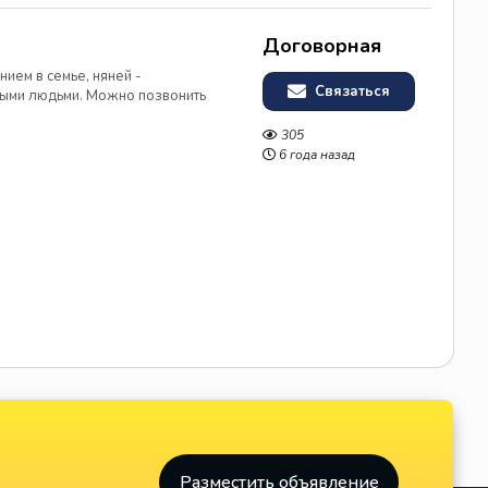
Договорная
ием в семье, няней -
Связаться
лыми людьми. Можно позвонить
305
6 года назад
Разместить объявление