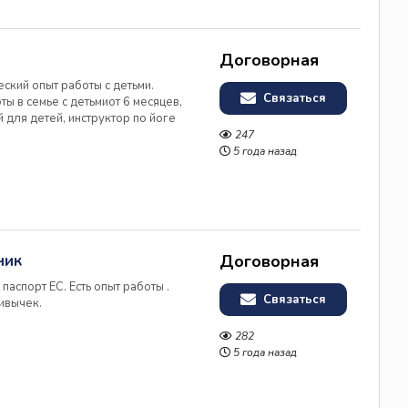
Договорная
ский опыт работы с детьми.
Связаться
ты в семье с детьмиот 6 месяцев,
 для детей, инструктор по йоге
ительного образования. Знаю
247
ельские права,...
5 года назад
ник
Договорная
паспорт ЕС. Есть опыт работы .
Связаться
ивычек.
282
5 года назад