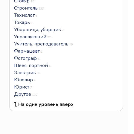
Столяр
15
Строитель
293
Технолог
6
Токарь
8
Уборщица, уборщик
7
Управляющий
22
Учитель, преподаватель
49
Фармацевт
1
Фотограф
4
Швея, портной
4
Электрик
68
Ювелир
4
Юрист
7
Другое
170
На один уровень вверх