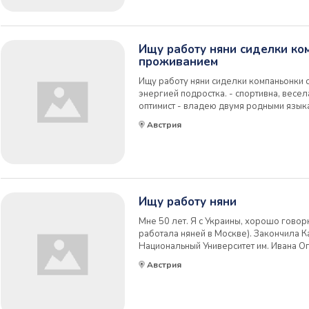
Ищу работу няни сиделки ко
проживанием
Ищу работу няни сиделки компаньонки с 
энергией подростка. - спортивна, весе
оптимист - владею двумя родными языка
с детками по - русски и - при желании - 
Австрия
гражданство, живу 30 лет на Крите, по
Ищу работу няни
Мне 50 лет. Я с Украины, хорошо говорю
работала няней в Москве). Закончила 
Национальный Университет им. Ивана О
факультет. Опыт работы няней около 14
Австрия
лет; бывало в семьях с 3 детьми. Есть заг