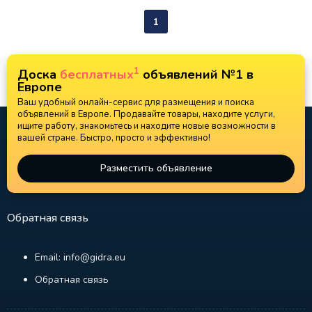
1
1
Доска
бесплатных
объявлений №1 в
Европе
Ваш удобный онлайн-сервис для размещения и поиска
объявлений в Европе. Продавайте товары, находите услуги,
ищите работу, знакомьтесь и находите новые возможности в
вашей стране. Быстро, просто и эффективно!
Разместить объявление
Обратная связь
Email: info@gidra.eu
Обратная связь