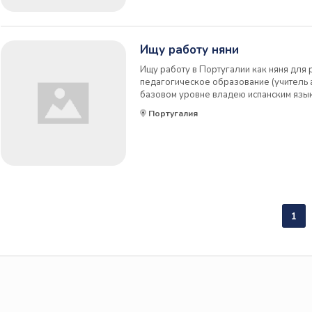
Ищу работу няни
Ищу работу в Португалии как няня для р
педагогическое образование (учитель а
базовом уровне владею испанским язы
Добрая,ответственная, легко нахожу об
Португалия
1