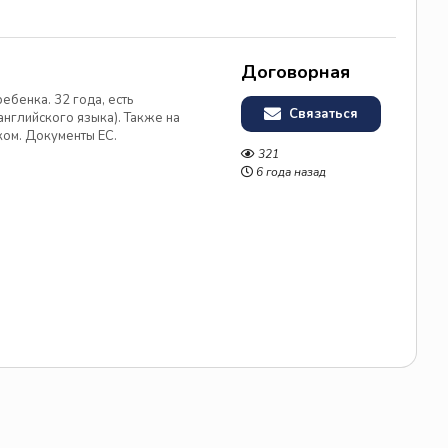
Договорная
ебенка. 32 года, есть
Связаться
нглийского языка). Также на
ком. Документы ЕС.
щий язык с детьми.
321
6 года назад