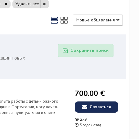
я
Удалить все
Новые объявления
Сохранить поиск
кации новых
700.00 €
опыта работы с детьми разного
 няни в Португалии, могу начать
Связаться
венная, пунктуальная и очень
равится готовить и проводить
279
ые вещи. ...
6 года назад