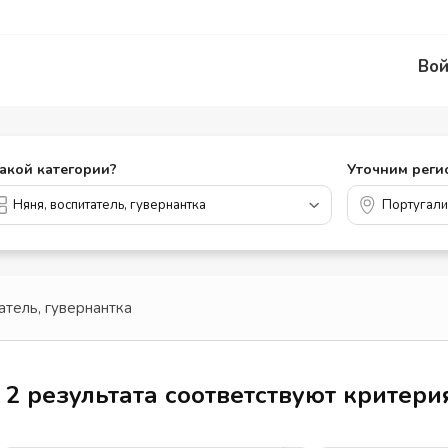
Вой
какой категории?
Уточним реги
атель, гувернантка
2 результата соответствуют критер