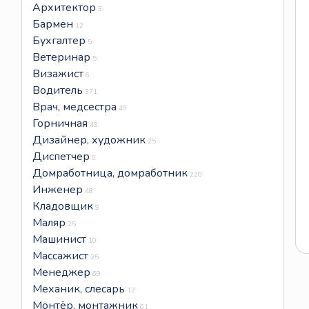
Архитектор
3
Бармен
12
Бухгалтер
5
Ветеринар
5
Визажист
6
Водитель
371
Врач, медсестра
49
Горничная
49
Дизайнер, художник
25
Диспетчер
0
Домработница, домработник
220
Инженер
48
Кладовщик
9
Маляр
25
Машинист
10
Массажист
25
Менеджер
69
Механик, слесарь
12
Монтёр, монтажник
61