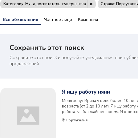
Категория: Няня, воспитатель, гувернантка
Страна: Португали
Все объявления
Частное лицо
Компания
Сохранить этот поиск
Сохраните этот поиск и получайте уведомления при публи
предложений.
Я ищу работу няни
Меня зовут Ирина у меня более 10 лет 
возраста (от 2 до 10 лет). Я ищу работу
работать в ближайшее время. Я ответст
преданная тому, что делаю. Мне очень н
Португалия
время с детьми и помогать им изучать нов