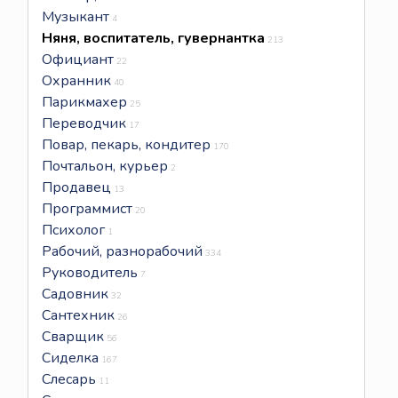
Музыкант
4
Няня, воспитатель, гувернантка
213
Официант
22
Охранник
40
Парикмахер
25
Переводчик
17
Повар, пекарь, кондитер
170
Почтальон, курьер
2
Продавец
13
Программист
20
Психолог
1
Рабочий, разнорабочий
334
Руководитель
7
Садовник
32
Сантехник
26
Сварщик
56
Сиделка
167
Слесарь
11