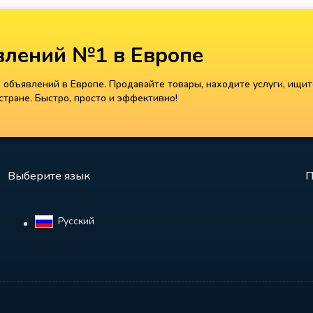
лений №1 в Европе
объявлений в Европе. Продавайте товары, находите услуги, ищит
тране. Быстро, просто и эффективно!
Выберите язык
П
Русский‎