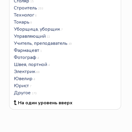
Столяр
15
Строитель
293
Технолог
6
Токарь
8
Уборщица, уборщик
7
Управляющий
22
Учитель, преподаватель
49
Фармацевт
1
Фотограф
4
Швея, портной
4
Электрик
68
Ювелир
4
Юрист
7
Другое
170
На один уровень вверх