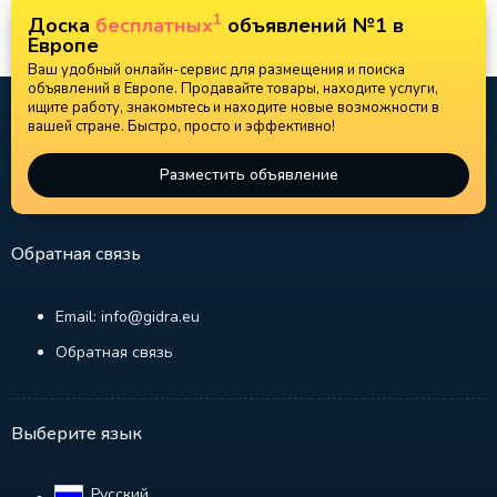
1
Доска
бесплатных
объявлений №1 в
Европе
Ваш удобный онлайн-сервис для размещения и поиска
объявлений в Европе. Продавайте товары, находите услуги,
ищите работу, знакомьтесь и находите новые возможности в
вашей стране. Быстро, просто и эффективно!
Разместить объявление
Обратная связь
Email: info@gidra.eu
Обратная связь
Выберите язык
Русский‎