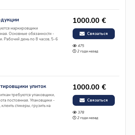
1000.00 €
одукции
буются маркировщики
ная. Основные обязанности -
Связаться
и. Рабочий день по 8 часов, 5-6
а 800 - 1200 евро/месяц (зависит
475
рт для развозки перс...
2 года назад
1000.00 €
ртировщики улиток
литкам требуются упаковщики,
ота постоянная. Упаковщики -
Связаться
клеить стикеры, грузить на
ей в неделю. Оплата 640 - 1000
378
Жильё предоставляе...
2 года назад