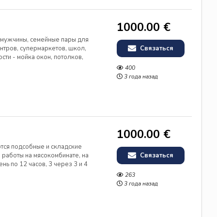
1000.00 €
 мужчины, семейные пары для
нтров, супермаркетов, школ,
Связаться
ости - мойка окон, потолков,
ведение генеральных уборок.
400
елю. По желанию можно б...
3 года назад
1000.00 €
ются подсобные и складские
 работы на мясокомбинате, на
Связаться
ень по 12 часов, 3 через 3 и 4
лнительные смены. Оплата от 5
263
ехах от +2 до +6...
3 года назад