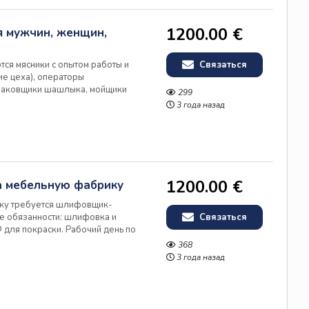
1200.00 €
я мужчин, женщин,
тся мясники с опытом работы и
Связаться
ие цеха), операторы
упаковщики шашлыка, мойщики
299
одсобные рабочие. Мясники в
3 года назад
аботка и подготовка туш свиней
1200.00 €
 мебельную фабрику
ику требуется шлифовщик-
е обязанности: шлифовка и
Связаться
для покраски. Рабочий день по
 4-4.50 евро/м². Спецодежда
368
языка не требуется. Главное
3 года назад