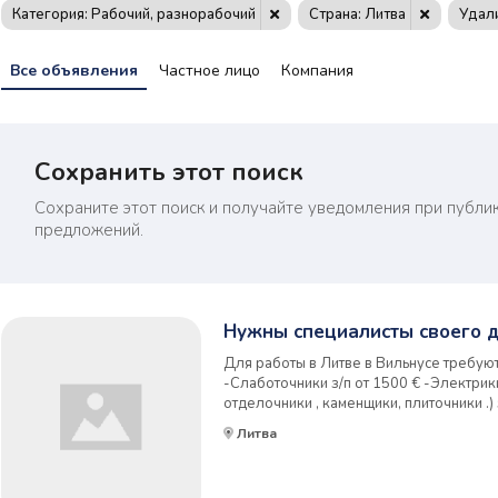
Категория: Рабочий, разнорабочий
Страна: Литва
Удали
Все объявления
Частное лицо
Компания
Сохранить этот поиск
Сохраните этот поиск и получайте уведомления при публи
предложений.
Нужны специалисты своего д
Для работы в Литве в Вильнусе требую
-Слаботочники з/п от 1500 € -Электрики
отделочники , каменщики, плиточники .)
бригады. Официальное трудоустройство
Литва
транспорт и инструмент предоставлют
+37060087797если...