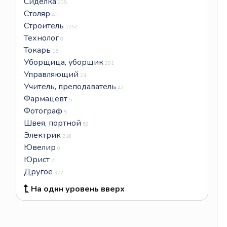
Сиделка
205
Столяр
40
Строитель
1257
Технолог
8
Токарь
15
Уборщица, уборщик
201
Управляющий
24
Учитель, преподаватель
42
Фармацевт
5
Фотограф
5
Швея, портной
53
Электрик
216
Ювелир
0
Юрист
2
Другое
327
На один уровень вверх