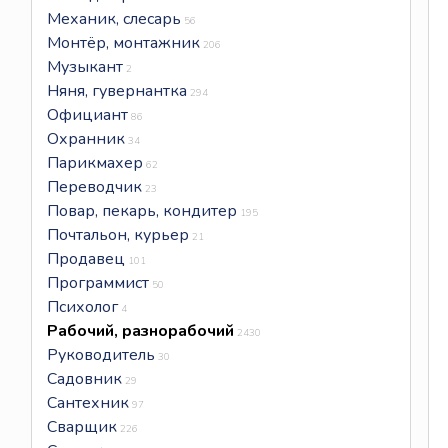
Механик, слесарь
56
Монтёр, монтажник
206
Музыкант
2
Няня, гувернантка
294
Официант
86
Охранник
34
Парикмахер
62
Переводчик
23
Повар, пекарь, кондитер
195
Почтальон, курьер
21
Продавец
101
Программист
50
Психолог
4
Рабочий, разнорабочий
2430
Руководитель
30
Садовник
29
Сантехник
97
Сварщик
226