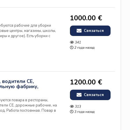
1000.00 €
ребуются рабочие для уборки
овые центры, магазины, школы,
Связаться
иры и другое). Есть уборки с
ные (когда в течении дня
341
отать в дневные или в...
2 года назад
1200.00 €
 водители СЕ,
льную фабрику,
Связаться
буются повара в рестораны,
тели СЕ, дорожные рабочие, на
313
д. Работа постоянная. Повар в
3 года назад
вление блюд по технологическим
. Оплата 5-7 евро...