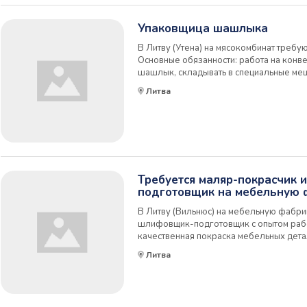
Упаковщица шашлыка
В Литву (Утена) на мясокомбинат треб
Основные обязанности: работа на конве
шашлык, складывать в специальные меш
переставлять на палету. Оплата 4.50 ев
Литва
(дневные/ночные), стандартный график 
Требуется маляр-покрасчик 
подготовщик на мебельную 
В Литву (Вильнюс) на мебельную фабри
шлифовщик-подготовщик с опытом рабо
качественная покраска мебельных дет
Рабочий день по 8-12 часов, 5-6 дней в
Литва
Шлифовщик-подготовщик: шлифовка и 
...