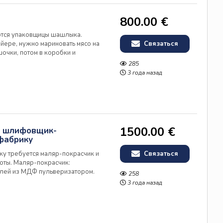
800.00 €
уются упаковщицы шашлыка.
йере, нужно мариновать мясо на
Связаться
очки, потом в коробки и
ро/час. Смены по 12 часов
285
3 через 3. Бывают дополнитель...
3 года назад
1500.00 €
и шлифовщик-
фабрику
ку требуется маляр-покрасчик и
Связаться
ты. Маляр-покрасчик:
алей из МДФ пульверизатором.
258
 неделю. Оплата 5-5.50 евро/м².
3 года назад
подготовка мебельных деталей