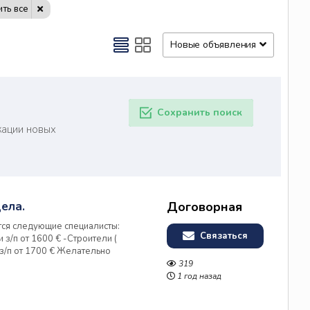
ть все
Новые объявления
Сохранить поиск
кации новых
ела.
Договорная
тся следующие специалисты:
Связаться
 з/п от 1600 € -Строители (
 з/п от 1700 € Желательно
, Жилье за счёт фирмы,
319
ся +375256861925
1 год назад