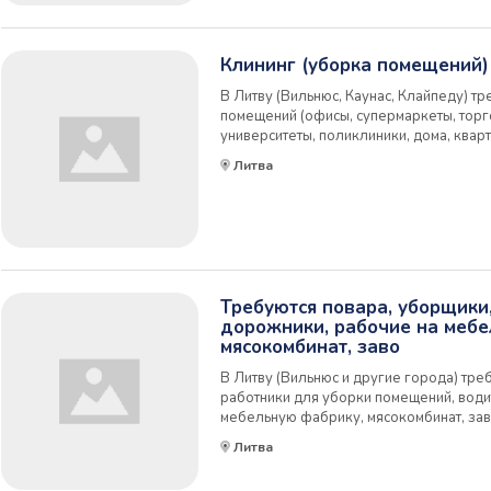
Клининг (уборка помещений)
В Литву (Вильнюс, Каунас, Клайпеду) т
помещений (офисы, супермаркеты, торг
университеты, поликлиники, дома, кварт
постоянным местом работы, есть команд
Литва
объекты меняются). Есть возможность раб
Требуются повара, уборщики,
дорожники, рабочие на мебе
мясокомбинат, заво
В Литву (Вильнюс и другие города) тре
работники для уборки помещений, води
мебельную фабрику, мясокомбинат, заво
ресторан (с опытом работы) - пригото
Литва
картам, умение быстро и вкусно готовить