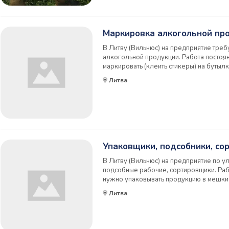
Маркировка алкогольной пр
В Литву (Вильнюс) на предприятие тре
алкогольной продукции. Работа постоян
маркировать (клеить стикеры) на бутылк
дней в неделю (с 9:00 до 18:00). Оплат
Литва
от выработки). Предоставляется транспо
Упаковщики, подсобники, со
В Литву (Вильнюс) на предприятие по у
подсобные рабочие, сортировщики. Раб
нужно упаковывать продукцию в мешки, 
паллеты. Рабочий день по 8 часов, 5 дн
Литва
евро/месяц (зависит от квалификации). 