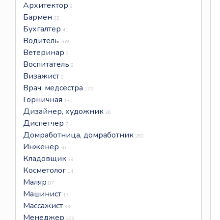
Архитектор
8
Бармен
32
Бухгалтер
41
Водитель
569
Ветеринар
7
Воспитатель
8
Визажист
0
Врач, медсестра
122
Горничная
130
Дизайнер, художник
36
Диспетчер
7
Домработница, домработник
280
Инженер
56
Кладовщик
39
Косметолог
14
Маляр
87
Машинист
17
Массажист
33
Менеджер
269