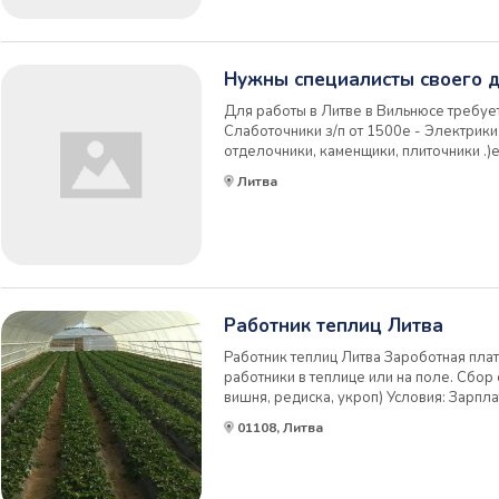
Нужны специалисты своего д
Для работы в Литве в Вильнюсе требуе
Слаботочники з/п от 1500е - Электрики 
отделочники, каменщики, плиточники .)
строительной сфере звоните обсудим з
Литва
бригады. Официальное трудоустройство
предоставля...
Работник теплиц Литва
Работник теплиц Литва Зароботная пла
работники в теплице или на поле. Сбор
вишня, редиска, укроп) Условия: Зарпла
190 часов в месяц (можно брать доп. ч
01108, Литва
трудоустройство по договору, помощь в