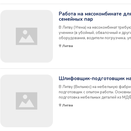
Работа на мясокомбинате дл
семейных пар
В Литву (Утена) на мясокомбинат требую
ученики (в убойный, обвалочный и друг
оборудования, водители погрузчика, 
помещений и цехов, мойщики ящиков, п
Литва
убойный цех - убой и последующая обр
и...
Шлифовщик-подготовщик на
В Литву (Вильнюс) на мебельную фабр
подготовщик с опытом работы. Основны
подготовка мебельных деталей из МДФ 
8-12 часов, 5-6 дней в неделю. Оплата
Литва
предоставляется (комбинезон). Знание 
опы...