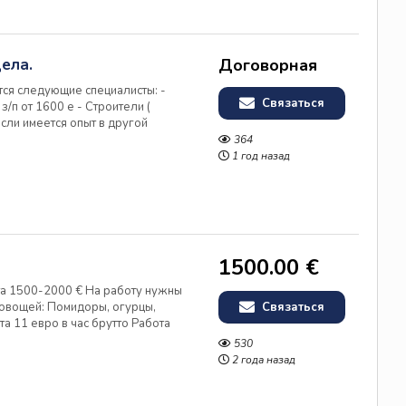
ела.
Договорная
тся следующие специалисты: -
Связаться
з/п от 1600 е - Строители (
если имеется опыт в другой
/п от 1700 е Желательно
364
. Для иностранцев
1 год назад
1500.00 €
та 1500-2000 € На работу нужны
 овощей: Помидоры, огурцы,
Связаться
та 11 евро в час брутто Работа
асы) Официальное
530
 подготовке всех докуентов Пр...
2 года назад