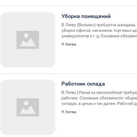
Уборка помещений
В Литву (Вильнюс) требуются женщины,
уборки офисов, магазинов, торговых це
университетов и т. д. Основные обязанн
перегородок, мебели и так далее, про
Литва
Рабочий день по 8 часов, 5 дней в нед
Работник склада
В Литву (Утена) на мясокомбинат требу
рабочие. Основные обязанности: общие
складах, в цехах и так далее. Рабочий д
через 4. По желанию можно брать допо
Литва
до 6.80 евро/час. Температура во всех ц