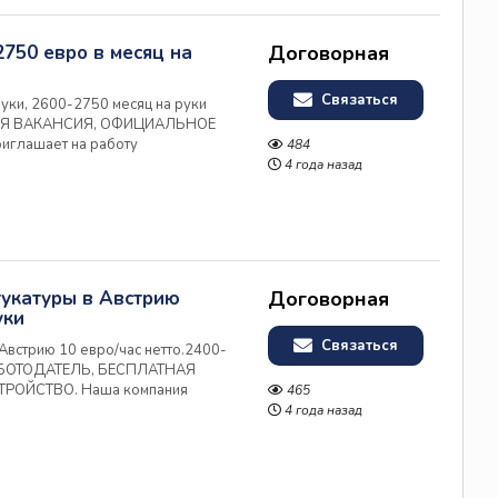
750 евро в месяц на
Договорная
Связаться
руки, 2600-2750 месяц на руки
АЯ ВАКАНСИЯ, ОФИЦИАЛЬНОЕ
иглашает на работу
484
 объектах компании-лидера
4 года назад
и и предлагает: • Официальное
тукатуры в Австрию
Договорная
уки
Связаться
Австрию 10 евро/час нетто.2400-
РАБОТОДАТЕЛЬ, БЕСПЛАТНАЯ
РОЙСТВО. Наша компания
465
 работы в Австрии на объектах
4 года назад
ельства в Австрии и