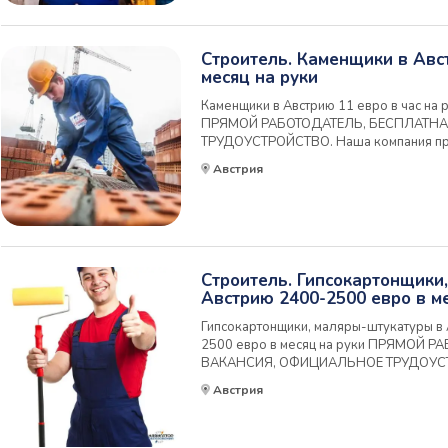
Строитель. Каменщики в Авс
месяц на руки
Каменщики в Австрию 11 евро в час на 
ПРЯМОЙ РАБОТОДАТЕЛЬ, БЕСПЛАТН
ТРУДОУСТРОЙСТВО. Наша компания пр
специалистов для работы в Австрии на
Австрия
промышленного строительства в Австри
трудоустройство в п...
Строитель. Гипсокартонщики
Австрию 2400-2500 евро в ме
Гипсокартонщики, маляры-штукатуры в 
2500 евро в месяц на руки ПРЯМОЙ 
ВАКАНСИЯ, ОФИЦИАЛЬНОЕ ТРУДОУСТ
приглашает на работу специалистов для
Австрия
компании-лидера промышленного строит
предлагает: • Офици...