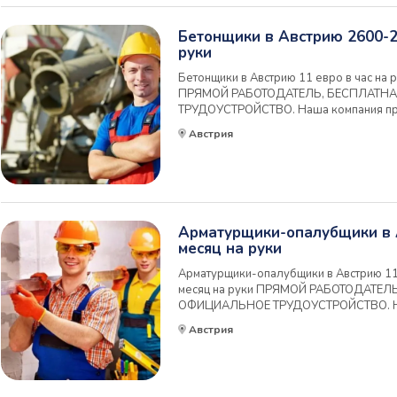
Бетонщики в Австрию 2600-2
руки
Бетонщики в Австрию 11 евро в час на 
ПРЯМОЙ РАБОТОДАТЕЛЬ, БЕСПЛАТН
ТРУДОУСТРОЙСТВО. Наша компания пр
специалистов для работы в Австрии на
Австрия
промышленного строительства в Австри
трудоустройство в п...
Арматурщики-опалубщики в 
месяц на руки
Арматурщики-опалубщики в Австрию 11 
месяц на руки ПРЯМОЙ РАБОТОДАТЕЛ
ОФИЦИАЛЬНОЕ ТРУДОУСТРОЙСТВО. Наш
работу специалистов для работы в Авст
Австрия
лидера промышленного строительства в
Официальное трудоу...