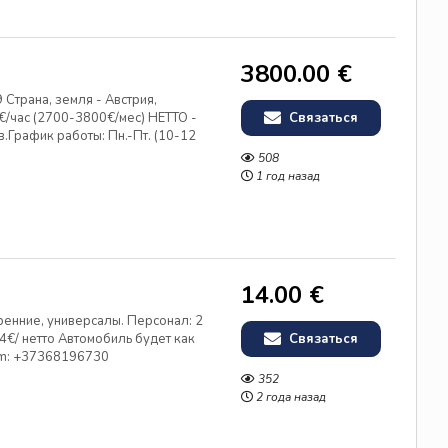
3800.00 €
 Страна, земля - Австрия,
€/час (2700-3800€/мес) НЕТТО -
Связаться
в.График работы: Пн.-Пт. (10-12
ОКУМЕНТЫ: рабочая виза/ карта
508
г.Брегенц – Б...
1 год назад
14.00 €
ренние, универсалы. Персонал: 2
4€/ нетто Автомобиль будет как
Связаться
am: +37368196730
352
2 года назад