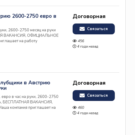
трию 2600-2750 евро в
Договорная
Связаться
руки, 2600-2750 месяц на руки
АЯ ВАКАНСИЯ, ОФИЦИАЛЬНОЕ
иглашает на работу
456
 объектах компании-лидера
4 года назад
и и предлагает: • Официальное
алубщики в Австрию
Договорная
уки
Связаться
евро в час на руки, 2600-2750
Ь, БЕСПЛАТНАЯ ВАКАНСИЯ,
а компания приглашает на
460
рии на объектах компании-
4 года назад
 Австрии и предлагает: •