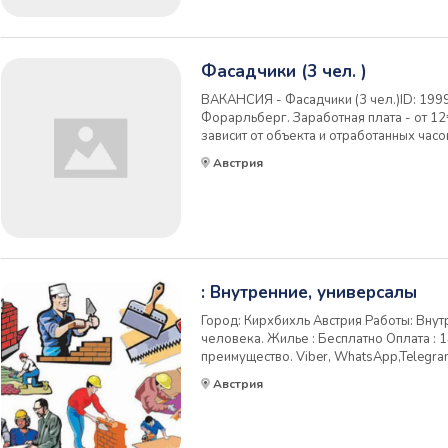
Фасадчики (3 чел. )
ВАКАНСИЯ - Фасадчики (3 чел.)ID: 1999
Форарльберг. Заработная плата - от 12
зависит от объекта и отработанных часо
час/день), Сб. - по договоренности. Д
Австрия
побыта/ паспорт ЕС/ UKR Pesel. Жильё в 
: Внутренние, универсалы
Город: Кирхбихль Австрия Работы: Внут
человека. Жилье : Бесплатно Оплата : 1
преимущество. Viber, WhatsApp,Telegr
Австрия