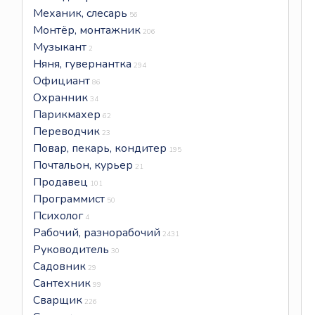
Механик, слесарь
56
Монтёр, монтажник
206
Музыкант
2
Няня, гувернантка
294
Официант
86
Охранник
34
Парикмахер
62
Переводчик
23
Повар, пекарь, кондитер
195
Почтальон, курьер
21
Продавец
101
Программист
50
Психолог
4
Рабочий, разнорабочий
2431
Руководитель
30
Садовник
29
Сантехник
99
Сварщик
226