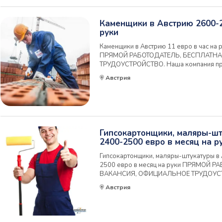
Каменщики в Австрию 2600-2
руки
Каменщики в Австрию 11 евро в час на 
ПРЯМОЙ РАБОТОДАТЕЛЬ, БЕСПЛАТН
ТРУДОУСТРОЙСТВО. Наша компания пр
специалистов для работы в Австрии на
Австрия
промышленного строительства в Австри
трудоустройство в п...
Гипсокартонщики, маляры-ш
2400-2500 евро в месяц на р
Гипсокартонщики, маляры-штукатуры в 
2500 евро в месяц на руки ПРЯМОЙ 
ВАКАНСИЯ, ОФИЦИАЛЬНОЕ ТРУДОУСТ
приглашает на работу специалистов для
Австрия
компании-лидера промышленного строит
предлагает: • Офици...