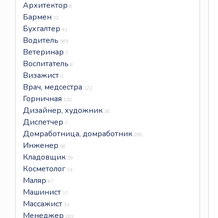
Архитектор
8
Бармен
32
Бухгалтер
41
Водитель
569
Ветеринар
7
Воспитатель
8
Визажист
0
Врач, медсестра
122
Горничная
130
Дизайнер, художник
36
Диспетчер
7
Домработница, домработник
280
Инженер
56
Кладовщик
39
Косметолог
14
Маляр
87
Машинист
17
Массажист
33
Менеджер
269