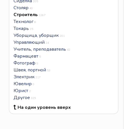
Сиделка
205
Столяр
40
Строитель
1267
Технолог
8
Токарь
15
Уборщица, уборщик
201
Управляющий
24
Учитель, преподаватель
42
Фармацевт
5
Фотограф
5
Швея, портной
53
Электрик
217
Ювелир
0
Юрист
2
Другое
329
На один уровень вверх