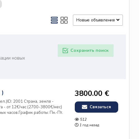
Новые объявления
Сохранить поиск
кации новых
3800.00 €
 )
.)ID: 2001 Страна, земля -
а - от 12€/час (2700-3800€/мес)
Связаться
ных часов.График работы: Пн.-Пт.
ости. ДОКУМЕНТЫ: рабочая виза/
512
ьё в г.Б...
1 год назад