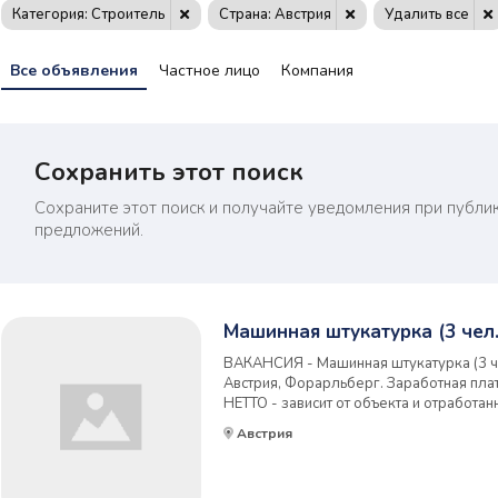
Категория: Строитель
Страна: Австрия
Удалить все
Все объявления
Частное лицо
Компания
Сохранить этот поиск
Сохраните этот поиск и получайте уведомления при публи
предложений.
Машинная штукатурка (3 чел.
ВАКАНСИЯ - Машинная штукатурка (3 чел
Австрия, Форарльберг. Заработная плат
НЕТТО - зависит от объекта и отработан
(10-12 час/день), Сб. - по договоренн
Австрия
карта побыта/ паспорт ЕС/ UKR Pesel. Жил