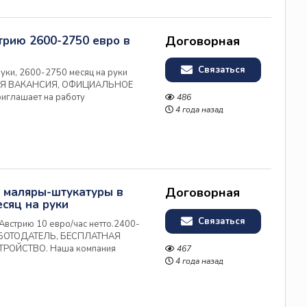
трию 2600-2750 евро в
Договорная
Связаться
руки, 2600-2750 месяц на руки
АЯ ВАКАНСИЯ, ОФИЦИАЛЬНОЕ
иглашает на работу
486
 объектах компании-лидера
4 года назад
и и предлагает: • Официальное
, маляры-штукатуры в
Договорная
сяц на руки
Связаться
Австрию 10 евро/час нетто.2400-
РАБОТОДАТЕЛЬ, БЕСПЛАТНАЯ
РОЙСТВО. Наша компания
467
 работы в Австрии на объектах
4 года назад
ельства в Австрии и