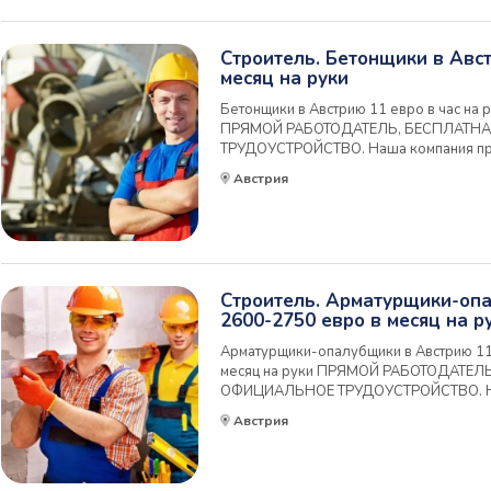
Строитель. Бетонщики в Авс
месяц на руки
Бетонщики в Австрию 11 евро в час на 
ПРЯМОЙ РАБОТОДАТЕЛЬ, БЕСПЛАТН
ТРУДОУСТРОЙСТВО. Наша компания пр
специалистов для работы в Австрии на
Австрия
промышленного строительства в Австри
трудоустройство в п...
Строитель. Арматурщики-оп
2600-2750 евро в месяц на р
Арматурщики-опалубщики в Австрию 11 
месяц на руки ПРЯМОЙ РАБОТОДАТЕЛ
ОФИЦИАЛЬНОЕ ТРУДОУСТРОЙСТВО. Наш
работу специалистов для работы в Авст
Австрия
лидера промышленного строительства в
Официальное трудоу...