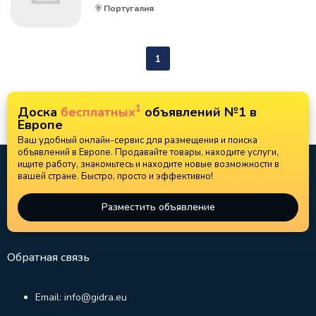
Португалия
1
1
Доска
бесплатных
объявлений №1 в
Европе
Ваш удобный онлайн-сервис для размещения и поиска
объявлений в Европе. Продавайте товары, находите услуги,
ищите работу, знакомьтесь и находите новые возможности в
вашей стране. Быстро, просто и эффективно!
Разместить объявление
Обратная связь
Email: info@gidra.eu