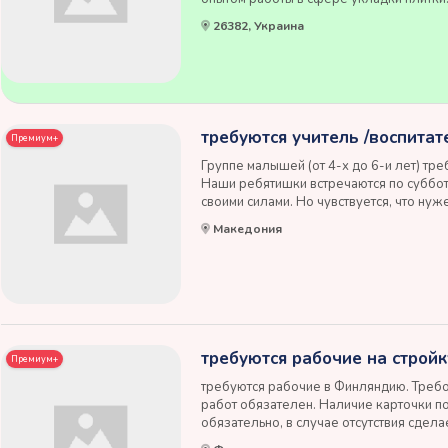
только c европейским паспортом или с 
26382, Украина
Германии. Работая с нами, вы получите
требуются учитель /воспитат
Премиум+
Группе малышей (от 4-х до 6-и лет) треб
Наши ребятишки встречаются по суббота
своими силами. Но чувствуется, что ну
педагог или воспитатель в прошлом, и
Македония
помочь детям в развитии русского языка
требуются рабочие на стройк
Премиум+
требуются рабочие в Финляндию. Требов
работ обязателен. Наличие карточки п
обязательно, в случае отсутствия сдела
гражданство, наличие авто или прав, зн