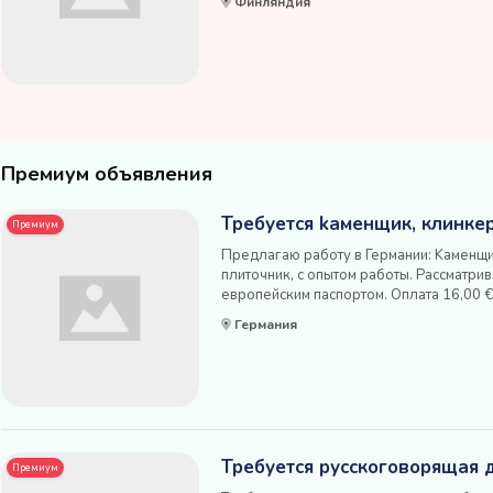
Финляндия
постоянной основе, по договору. Жилье 
Премиум объявления
Требуется kаменщик, клинке
Премиум
Предлагаю работу в Германии: Kаменщи
плиточник, с опытом работы. Рассматрив
европейским паспортом. Oплата 16,00 € 
Вашей квалификации и Ваших способно
Германия
жильем. Artur Petrosyan Schreider-Bauke
Требуется русскоговорящая 
Премиум