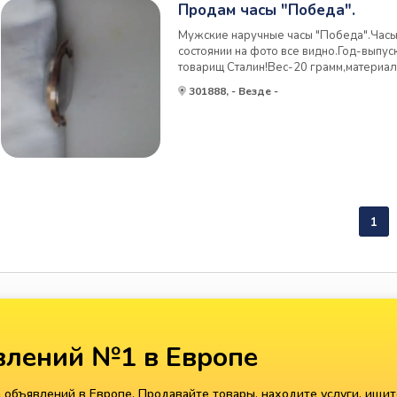
Продам часы "Победа".
Мужские наручные часы "Победа".Часы
состоянии на фото все видно.Год-выпус
товарищ Сталин!Вес-20 грамм,материа
сталь,алюминий.Стоимость доставки че
301888, - Везде -
покупатель,оплата товара на карту сбе
коллекционеров...
1
лений №1 в Европе
объявлений в Европе. Продавайте товары, находите услуги, ищит