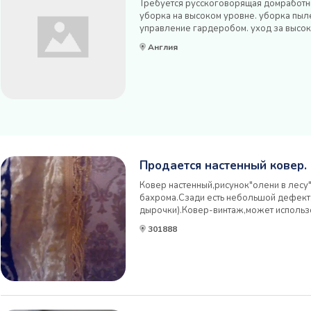
Требуется русскоговорящая домработниц
уборка на высоком уровне. уборка пыле
управление гардеробом. уход за высок
тканями. Вы также будете ответственны
Англия
с 4 спальнями, где осуществляется стирк
Продается настенный ковер.
Ковер настенный,рисунок"олени в лесу"
бахрома.Сзади есть небольшой дефект
дырочки).Ковер-винтаж,может использо
диван,или можно повесить на стену и т
301888
плюш,год выпуска 1950.Доставка через
карту сбербанка.