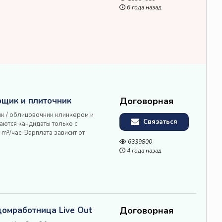
и инструмент предоста...
6 года назад
рщик и плиточник
Договорная
к / облицовочник клинкером и
Связаться
аются кандидаты только c
m²/час. Зарплата зависит от
стей Помогаем с пропиской и
6339800
ramik GmbH Rüderstr. 4 2...
4 года назад
домработница Live Out
Договорная