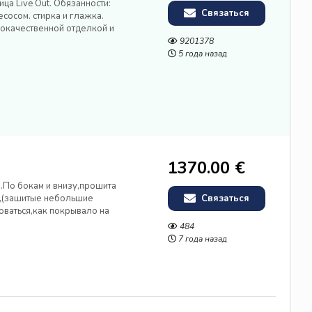
а Live Out. Обязанности:
Связаться
сосом. стирка и глажка.
окачественной отделкой и
 за уборку в доме для персонала
9201378
а. Условия: Заработная плата...
5 года назад
1370.00 €
.По бокам и внизу,прошита
,(зашитые небольшие
Связаться
ваться,как покрывало на
.д.Вес-800грамм,материал-
484
 почту России,оплата через
7 года назад