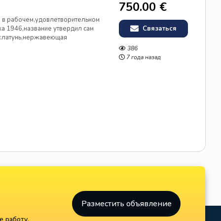
750.00 €
 в рабочем,удовлетворительном
ка 1946,название утвердил сам
Связаться
л:латунь,нержавеющая
рез Почту России-оплачивает
386
рбанка!Товар для
7 года назад
Разместить объявление
е работу,