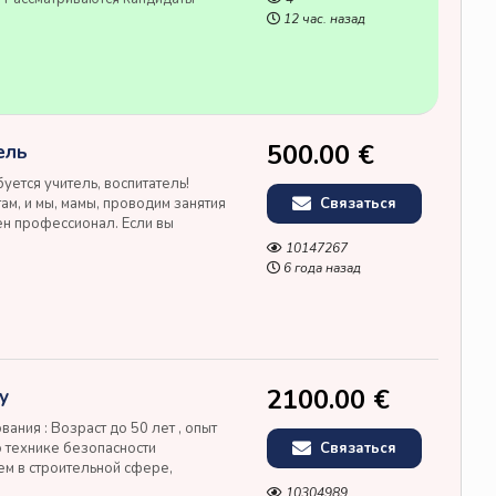
разрешением на работу в
12 час. назад
 поддержку в оформлении пр...
500.00 €
ель
уется учитель, воспитатель!
м, и мы, мамы, проводим занятия
Связаться
жен профессионал. Если вы
 имеете возможность и желание
10147267
 - мы будем очень...
6 года назад
2100.00 €
у
ания : Возраст до 50 лет , опыт
о технике безопасности
Связаться
ем в строительной сфере,
ание языков. Условия: Работа на
10304989