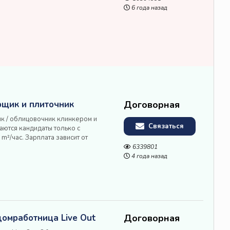
и инструмент предоста...
6 года назад
рщик и плиточник
Договорная
к / облицовочник клинкером и
Связаться
аются кандидаты только c
m²/час. Зарплата зависит от
стей Помогаем с пропиской и
6339801
ramik GmbH Rüderstr. 4 2...
4 года назад
домработница Live Out
Договорная