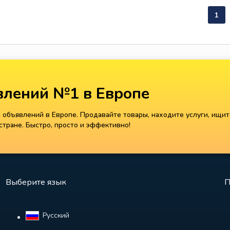
1
лений №1 в Европе
объявлений в Европе. Продавайте товары, находите услуги, ищит
тране. Быстро, просто и эффективно!
Выберите язык
П
Русский‎