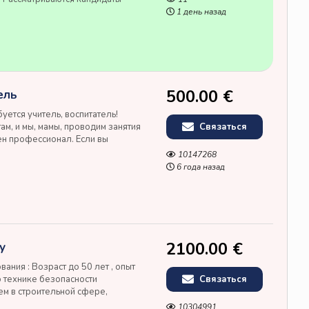
разрешением на работу в
1 день назад
 поддержку в оформлении пр...
500.00 €
ель
уется учитель, воспитатель!
м, и мы, мамы, проводим занятия
Связаться
жен профессионал. Если вы
 имеете возможность и желание
10147268
 - мы будем очень...
6 года назад
2100.00 €
у
ания : Возраст до 50 лет , опыт
о технике безопасности
Связаться
ем в строительной сфере,
ание языков. Условия: Работа на
10304991