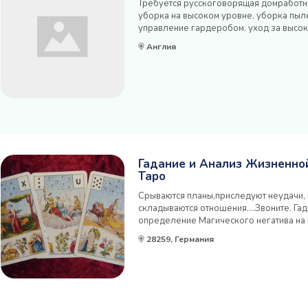
Требуется русскоговорящая домработниц
уборка на высоком уровне. уборка пыле
управление гардеробом. уход за высок
тканями. Вы также будете ответственны
Англия
с 4 спальнями, где осуществляется стирк
Гадание и Анализ Жизненной
Таро
Срываются планы,приследуют неудачи, к
складываются отношения....Звоните. Га
определение Магического негатива на 
привороты).Отвечу на все ваши вопрос
28259, Германия
удачный,что за человек возле Вас( новы
Кто вредит или ме...