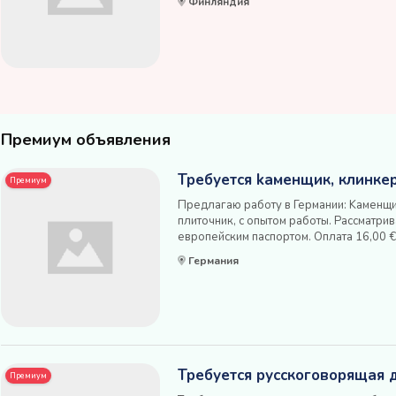
Финляндия
постоянной основе, по договору. Жилье 
Премиум объявления
Требуется kаменщик, клинке
Премиум
Предлагаю работу в Германии: Kаменщи
плиточник, с опытом работы. Рассматрив
европейским паспортом. Oплата 16,00 € 
Вашей квалификации и Ваших способно
Германия
жильем. Artur Petrosyan Schreider-Bauke
Требуется русскоговорящая 
Премиум