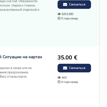
а Live Out. Обязанности:
Связаться
сосом. стирка и глажка.
окачественной отделкой и
 за уборку в доме для персонала
9201380
а. Условия: Заработная плата...
5 года назад
35.00 €
 Ситуации на картах
ризис в семье или не
Связаться
дание,предсказание,
Вас( сглазы,порчи,
403
ы, какой выбор будет более
4 года назад
е знакомства), работа, финансы.