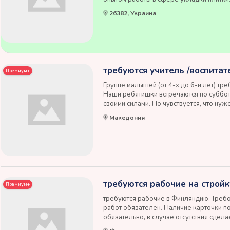
только c европейским паспортом или с 
26382, Украина
Германии. Работая с нами, вы получите
требуются учитель /воспитат
Премиум+
Группе малышей (от 4-х до 6-и лет) треб
Наши ребятишки встречаются по суббота
своими силами. Но чувствуется, что ну
педагог или воспитатель в прошлом, и
Македония
помочь детям в развитии русского языка
требуются рабочие на стройк
Премиум+
требуются рабочие в Финляндию. Требов
работ обязателен. Наличие карточки п
обязательно, в случае отсутствия сдела
гражданство, наличие авто или прав, зн