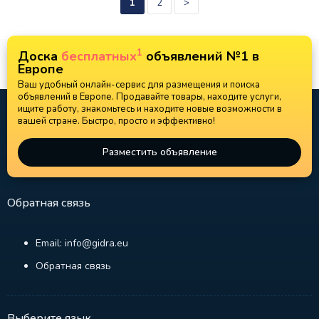
1
2
>
1
Доска
бесплатных
объявлений №1 в
Европе
Ваш удобный онлайн-сервис для размещения и поиска
объявлений в Европе. Продавайте товары, находите услуги,
ищите работу, знакомьтесь и находите новые возможности в
вашей стране. Быстро, просто и эффективно!
Разместить объявление
Обратная связь
Email: info@gidra.eu
Обратная связь
Выберите язык