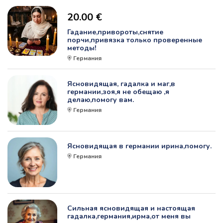
20.00 €
Гадание,привороты,снятие
порчи,привязка только проверенные
методы!
Германия
Ясновидящая, гадалка и маг,в
германии,зоя,я не обещаю ,я
делаю,помогу вам.
Германия
Ясновидящая в германии ирина,помогу.
Германия
Сильная ясновидящая и настоящая
гадалка,германия,ирма,от меня вы